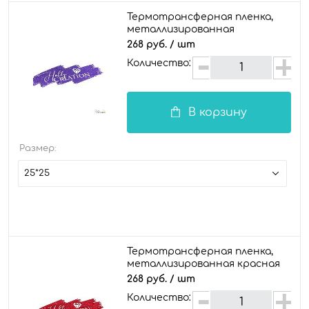
Термотрансферная пленка,
металлизированная
фиолетовая
268 руб.
/ шт
Количество:
В корзину
Размер:
25*25
Термотрансферная пленка,
металлизированная красная
268 руб.
/ шт
Количество: