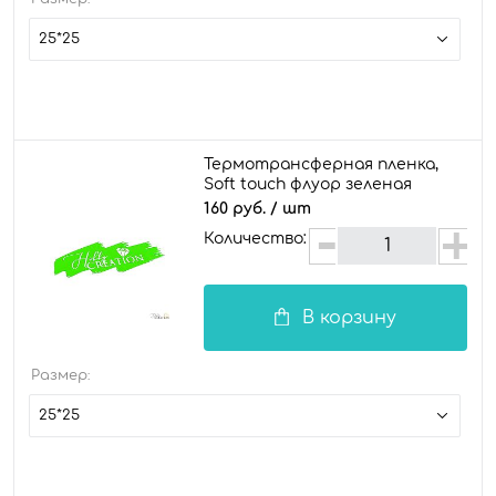
25*25
Термотрансферная пленка,
Soft touch флуор зеленая
160 руб.
/ шт
Количество:
В корзину
Размер:
25*25