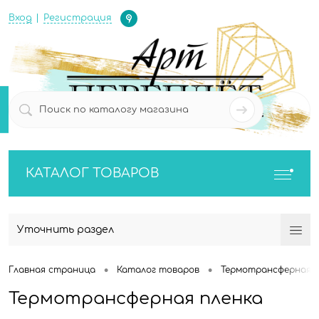
Определение
Вход
Регистрация
0
0
КАТАЛОГ ТОВАРОВ
Уточнить раздел
•
•
Главная страница
Каталог товаров
Термотрансферная п
Термотрансферная пленка