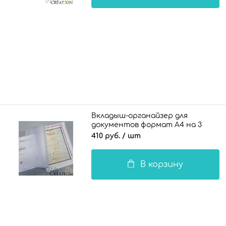
Вкладыш-органайзер для
документов формат А4 на 3
комплекта документов / 100 мкн.
410 руб.
/ шт
В корзину