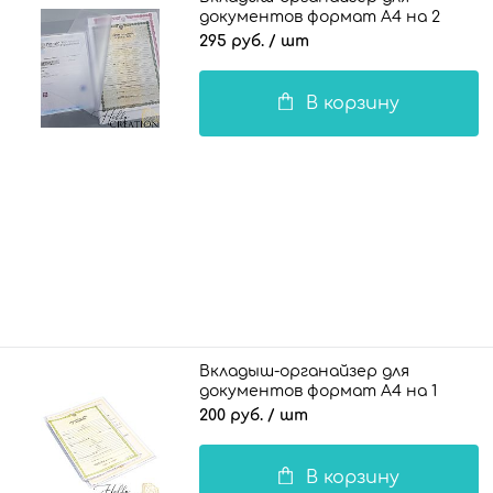
документов формат А4 на 2
комплекта документов / 100 мкн.
295 руб.
/ шт
В корзину
Вкладыш-органайзер для
документов формат А4 на 1
комплект документов / 140 мкн.
200 руб.
/ шт
NEW
В корзину