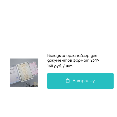
Вкладыш-органайзер для
документов формат 26*19
(складной) на 1 комплект
160 руб.
/ шт
документов 100 мкн.
В корзину