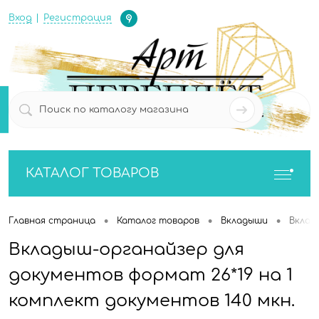
Определение
Вход
Регистрация
0
0
КАТАЛОГ ТОВАРОВ
•
•
•
Главная страница
Каталог товаров
Вкладыши
Вклад
Вкладыш-органайзер для
документов формат 26*19 на 1
комплект документов 140 мкн.