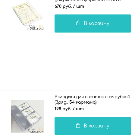
комплектов документов / 140
670 руб.
/ шт
мкн. NEW
В корзину
Вкладыш для визиток с вырубкой 10
(3ряд., 54 кармана)
198 руб.
/ шт
В корзину