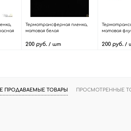
25*25
25*25
енка,
Термотрансферная пленка,
Термотрансф
расная
матовая белая
матовая флу
200 руб.
200 руб.
/ шт
/
В корзину
В
внить
Быстрый заказ
Сравнить
Быстрый зак
т.
В избранное
12 шт.
В избранное
Е ПРОДАВАЕМЫЕ ТОВАРЫ
ПРОСМОТРЕННЫЕ Т
Размер:
Размер:
25*25
25*25