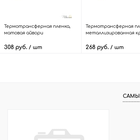
25*25
25*25
Термотрансферная пленка,
Термотрансферная пл
матовая айвори
металлизированная к
308 руб.
268 руб.
/ шт
/ шт
В корзину
В корзину
Быстрый заказ
Сравнить
Быстрый заказ
Сра
В избранное
2 шт.
В избранное
3 ш
САМЫ
Размер:
Размер:
25*25
25*25