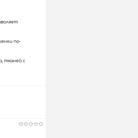
зволяет
енки по-
, тканей с