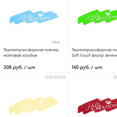
Термотрансферная пленка,
Термотрансферная пл
матовая голубая
Soft touch флуор зелен
308 руб.
160 руб.
/ шт
/ шт
В корзину
В корзину
Быстрый заказ
Сравнить
Быстрый заказ
Сра
В избранное
12 шт.
В избранное
2 ш
Размер:
Размер: