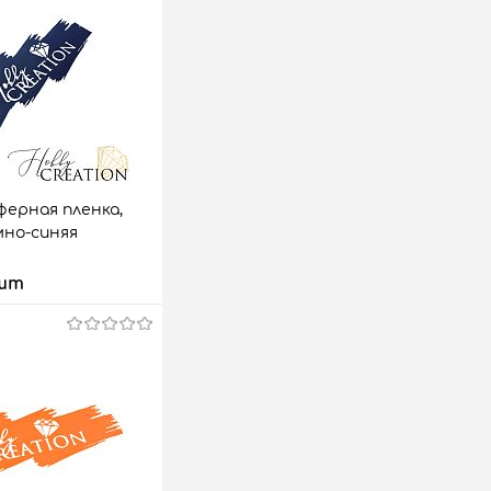
ерная пленка,
но-синяя
 шт
 корзину
аз
Сравнить
4 шт.