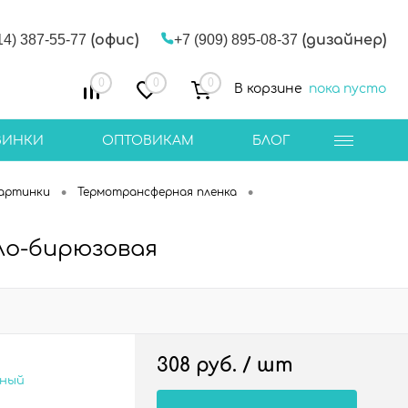
14) 387-55-77
(офис)
+7 (909) 895-08-37
(дизайнер)
0
0
0
В корзине
пока пусто
ВИНКИ
ОПТОВИКАМ
БЛОГ
•
•
Картинки
Термотрансферная пленка
ло-бирюзовая
308 руб.
/ шт
сный