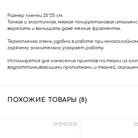
Размер пленки 25*25 см.
Тонкая и эластичная, мягкая полиуретановая итальян
вырезать и вычищать даже мелкие фрагменты.
Термопленка очень удобна в работе при многослойно
горячему значительно ускоряет работу.
Используется для нанесения принтов на ткани из хлоп
водоотталкивающими пропитками и тканей, окрашен
ПОХОЖИЕ ТОВАРЫ (8)