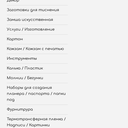
Декор
Заготовки для тиснения
Замша искусственная
Услуги / Изготовление
Картон
Кожзам / Кожзам с печатью
Инструменты
Калька / Пластик
Молнии / Бегунки
Наборы для создания
планера / паспорта / папки
под
Фурнитрура
Термотрансферная пленка /
Надписи / Картинки