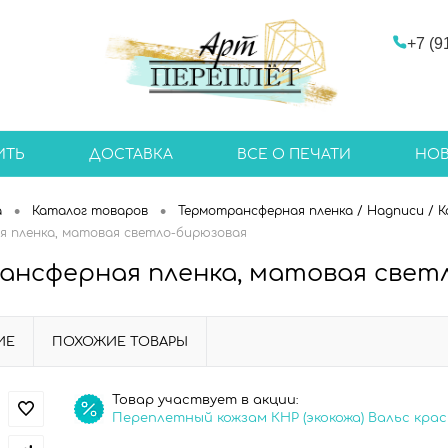
+7 (9
ИТЬ
ДОСТАВКА
ВСЕ О ПЕЧАТИ
НО
•
•
а
Каталог товаров
Термотрансферная пленка / Надписи / 
 пленка, матовая светло-бирюзовая
ансферная пленка, матовая свет
ИЕ
ПОХОЖИЕ ТОВАРЫ
Товар участвует в акции:
Переплетный кожзам КНР (экокожа) Вальс кра