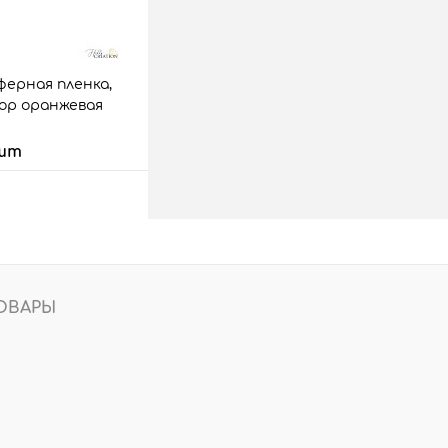
ерная пленка,
ор оранжевая
 шт
 корзину
аз
Сравнить
2 шт.
ОВАРЫ