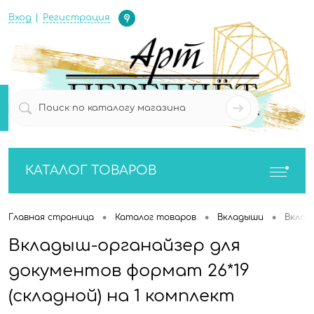
Определение
Вход
Регистрация
0
0
КАТАЛОГ ТОВАРОВ
•
•
•
Главная страница
Каталог товаров
Вкладыши
Вклад
Вкладыш-органайзер для
документов формат 26*19
(складной) на 1 комплект