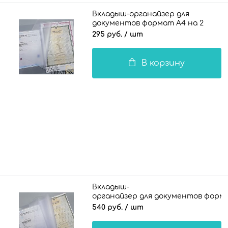
Вкладыш-органайзер для
документов формат А4 на 2
комплекта документов / 100 мкн.
295 руб.
/ шт
В корзину
Вкладыш-
органайзер для документов формат
540 руб.
/ шт