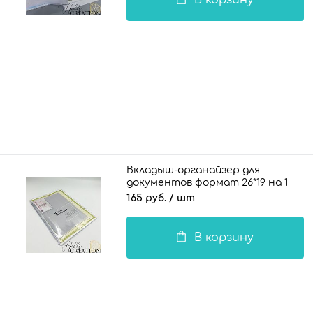
Вкладыш-органайзер для
документов формат 26*19 на 1
комплект документов 140 мкн.
165 руб.
/ шт
В корзину