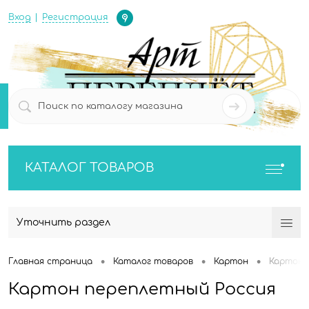
Определение
Вход
Регистрация
0
0
КАТАЛОГ ТОВАРОВ
Уточнить раздел
•
•
•
Главная страница
Каталог товаров
Картон
Картон 
Картон переплетный Россия