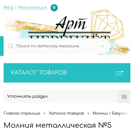
Определение
Вход
Регистрация
0
0
КАТАЛОГ ТОВАРОВ
Уточнить раздел
•
•
•
Главная страница
Каталог товаров
Молнии / Бегунки
Молния металлическая №5