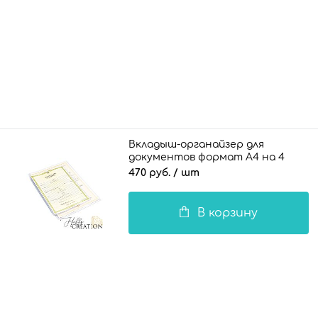
Вкладыш-органайзер для
документов формат А4 на 4
комплекта документов / 140 мкн.
470 руб.
/ шт
NEW
В корзину