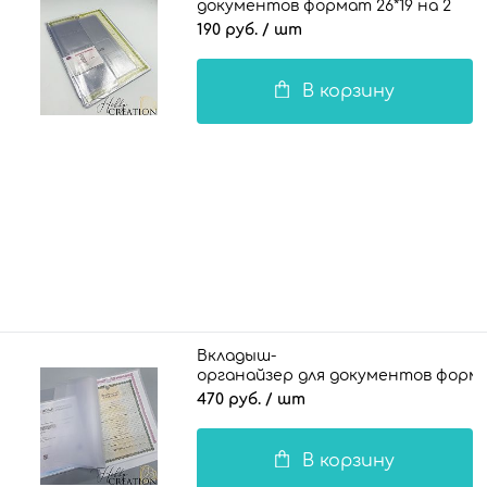
документов формат 26*19 на 2
комплекта документов 140 мкн.
190 руб.
/ шт
В корзину
Вкладыш-
органайзер для документов формат
470 руб.
/ шт
В корзину