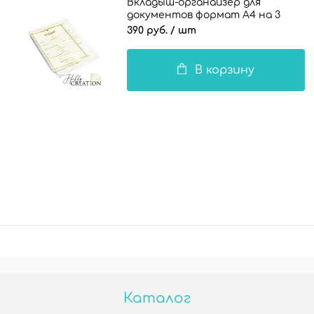
Вкладыш-органайзер для
документов формат А4 на 3
комплекта документов / 140 мкн.
390 руб.
/ шт
NEW
В корзину
Каталог