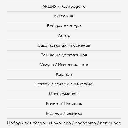
АКЦИЯ / Распродажа
Вкладыши
Всё для планера
Декор
Заготовки для тиснения
Замша искусственная
Услуги / Изготовление
Картон
Кожзам / Кожзам с печатью
Инструменты
Калька / Пластик
Молнии / Бегунки
Наборы для создания планера / паспорта / папки под