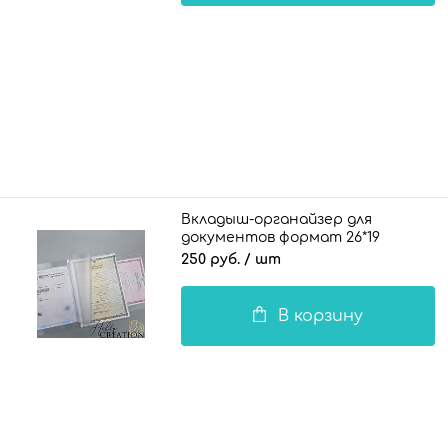
Вкладыш-органайзер для
документов формат 26*19
(складной) на 2 комплекта
250 руб.
/ шт
документов 100 мкн.
В корзину