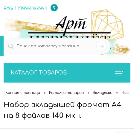
Определение
Вход
Регистрация
0
0
КАТАЛОГ ТОВАРОВ
•
•
•
Главная страница
Каталог товаров
Вкладыши
Вклад
Набор вкладышей формат А4
на 8 файлов 140 мкн.