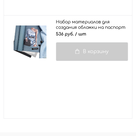
Набор материалов для
создания обложки на паспорт
/ документы "Ребекка"
536 руб.
/ шт
В корзину