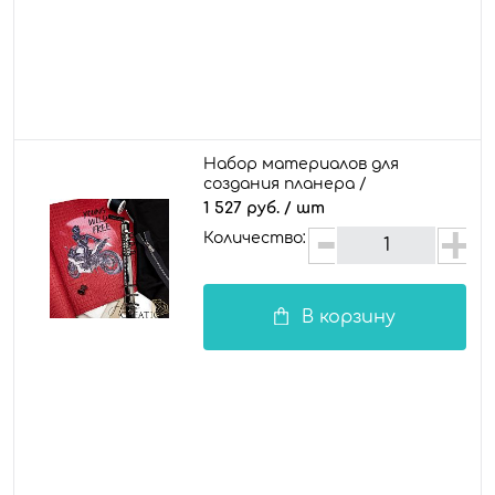
Набор материалов для
создания планера /
документы "Пейдж"
1 527 руб.
/ шт
Количество:
В корзину