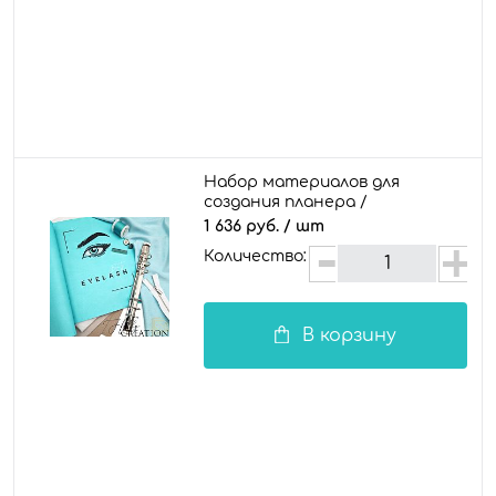
Набор материалов для
создания планера /
документы "Master eyelash"
1 636 руб.
/ шт
Количество:
В корзину