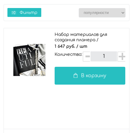
Фильтр
Набор материалов для
создания планера /
документы "Beautiful /
1 647 руб.
/ шт
серебро"
Количество:
В корзину