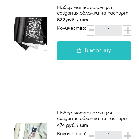
Набор материалов для
создания обложки на паспорт
/ документы "Jack Daniel's"
532 руб.
/ шт
Количество:
В корзину
Набор материалов для
создания обложки на паспорт
/ документы "Fashion Valentino"
474 руб.
/ шт
Количество: