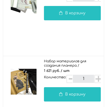
В корзину
Набор материалов для
создания планера /
документы "Хилари"
1 621 руб.
/ шт
Количество:
В корзину