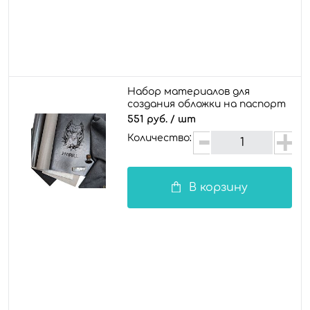
Набор материалов для
создания обложки на паспорт
/ документы "Pitbull"
551 руб.
/ шт
Количество:
В корзину