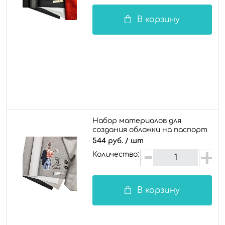
В корзину
Набор материалов для
создания обложки на паспорт
/ документы "Жизель"
544 руб.
/ шт
Количество:
В корзину