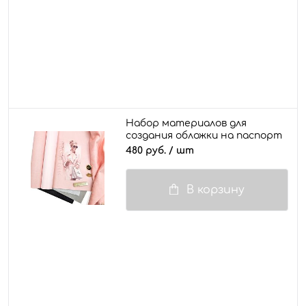
Набор материалов для
создания обложки на паспорт
/ документы "Мелина"
480 руб.
/ шт
В корзину