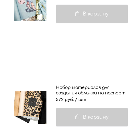
В корзину
Набор материалов для
создания обложки на паспорт
/ документы "Будь лучшей
572 руб.
/ шт
версией себя"
В корзину