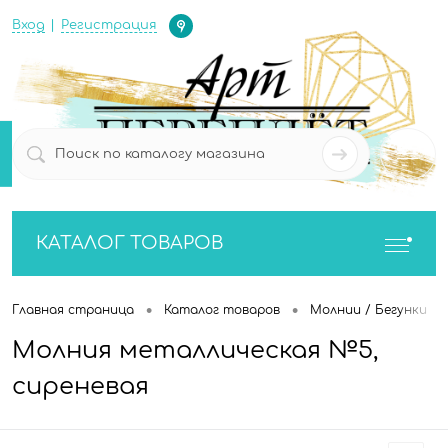
Определение
Вход
Регистрация
0
0
КАТАЛОГ ТОВАРОВ
•
•
•
Главная страница
Каталог товаров
Молнии / Бегунки
Молния металлическая №5,
сиреневая