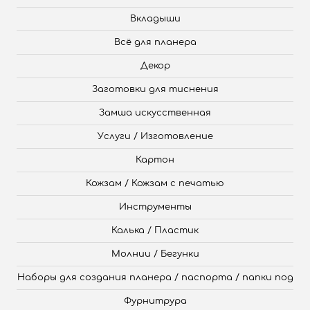
Вкладыши
Всё для планера
Декор
Заготовки для тиснения
Замша искусственная
Услуги / Изготовление
Картон
Кожзам / Кожзам с печатью
Инструменты
Калька / Пластик
Молнии / Бегунки
Наборы для создания планера / паспорта / папки под
Фурнитрура