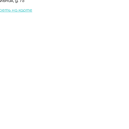
льная, д. 75
реть на карте