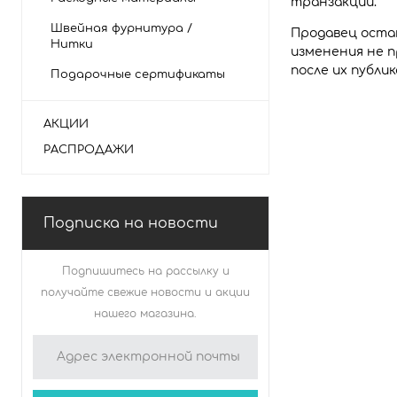
транзакции.
Швейная фурнитура /
Продавец остав
Нитки
изменения не 
после их публи
Подарочные сертификаты
АКЦИИ
РАСПРОДАЖИ
Подписка на новости
Подпишитесь на рассылку и
магазина
получайте свежие новости и акции
нашего магазина.