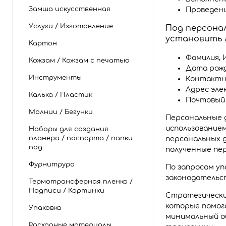
Замша искусственная
Проведени
Услуги / Изготовление
Под персона
установить л
Картон
Фамилия, 
Кожзам / Кожзам с печатью
Дата рож
Инструменты
Контактн
Адрес эл
Калька / Пластик
Почтовый
Молнии / Бегунки
Персональные 
использование
Наборы для создания
планера / паспорта / папки
персональных д
под
полученные пе
Фурнитрура
По запросам уп
законодательс
Термотрансферная пленка /
Надписи / Картинки
Стратегическим
которые помог
Упаковка
минимальный об
Расходные материалы