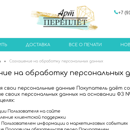
+7 (9
ИТЬ
ДОСТАВКА
ВСЕ О ПЕЧАТИ
НО
•
а
Соглашение на обработку персональных данных
ние на обработку персональных 
 свои персональные данные Покупатель даёт сог
е своих персональных данных на основании ФЗ № 15
целях:
ии Пользователя на сайте
ление клиентской поддержки
 Пользователем информации о маркетинговых событиях
ие Продавцом обязательств перед Покупателем