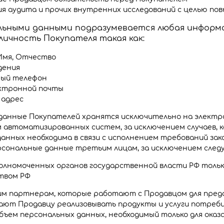
я аудита и прочих внутренних исследований с целью пов
льными данными подразумевается любая информа
ичность Покупателя такая как:
Имя, Отчество
дения
ый телефон
ектронной почты
 адрес
данные Покупателей хранятся исключительно на электр
м автоматизированных систем, за исключением случаев,
анных необходима в связи с исполнением требований за
рсональные данные третьим лицам, за исключением следу
олномоченных органов государственной власти РФ только
твом РФ
 партнерам, которые работают с Продавцом для предост
ают Продавцу реализовывать продукты и услуги потреб
ъем персональных данных, необходимый только для оказ