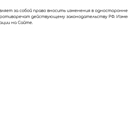
ляет за собой право вносить изменения в одностороннем
противоречат действующему законодательству РФ. Измен
кации на Сайте.