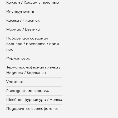
Кожзам / Кожзам с печатью
Инструменты
Калька / Пластик
Молнии / Бегунки
Наборы для создания
планера / паспорта / папки
под
Фурнитрура
Термотрансферная пленка /
Надписи / Картинки
Упаковка
Расходные материалы
Швейная фурнитура / Нитки
Подарочные сертификаты