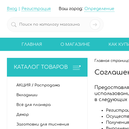
Вход
Регистрация
Ваш город:
Определение
ГЛАВНАЯ
О МАГАЗИНЕ
КАК КУП
Главная страниц
КАТАЛОГ ТОВАРОВ
Соглаше
АКЦИЯ / Распродажа
Предоставляя
использовани
Вкладыши
в следующих 
Всё для планера
Регистрац
Декор
Осуществ
Получения
Заготовки для тиснения
Выполнен