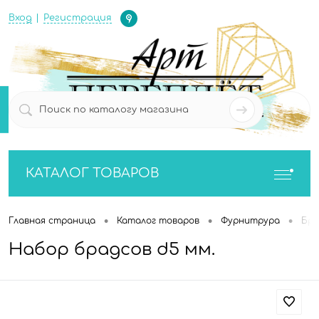
Определение
Вход
Регистрация
0
0
КАТАЛОГ ТОВАРОВ
•
•
•
Главная страница
Каталог товаров
Фурнитрура
Бра
Набор брадсов d5 мм.