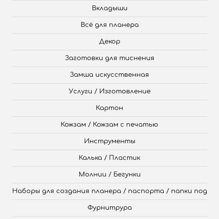
Вкладыши
Всё для планера
Декор
Заготовки для тиснения
Замша искусственная
Услуги / Изготовление
Картон
Кожзам / Кожзам с печатью
Инструменты
Калька / Пластик
Молнии / Бегунки
Наборы для создания планера / паспорта / папки под
Фурнитрура