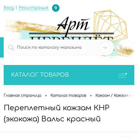
Определение
Вход
Регистрация
0
0
КАТАЛОГ ТОВАРОВ
•
•
Главная страница
Каталог товаров
Кожзам / Кожзам с п
Переплетный кожзам КНР
(экокожа) Вальс красный