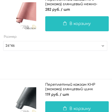
(экокожа) глянцевый нежно-
розовый
282 руб.
/ шт
В корзину
Размер:
26*46
Переплетный кожзам КНР
(экокожа) глянцевый цинк
119 руб.
/ шт
В корзину