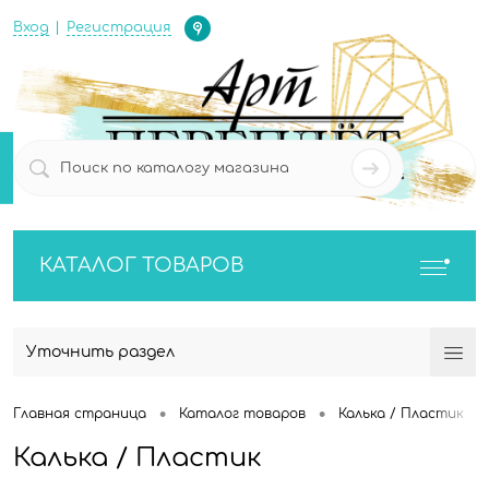
Определение
Вход
Регистрация
0
0
КАТАЛОГ ТОВАРОВ
Уточнить раздел
•
•
•
Главная страница
Каталог товаров
Калька / Пластик
Калька / Пластик