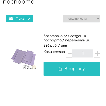
паспорта
Фильтр
Заготовка для создания
паспорта / переплетный
кожзам глянцевый, лавандовый
226 руб.
/ шт
Количество:
В корзину