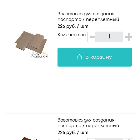
Заготовка для создания
паспорта / переплетный
кожзам глянцевый, ледяной
226 руб.
/ шт
коричневый
Количество:
В корзину
Заготовка для создания
паспорта / переплетный
кожзам глянцевый, медный
226 руб.
/ шт