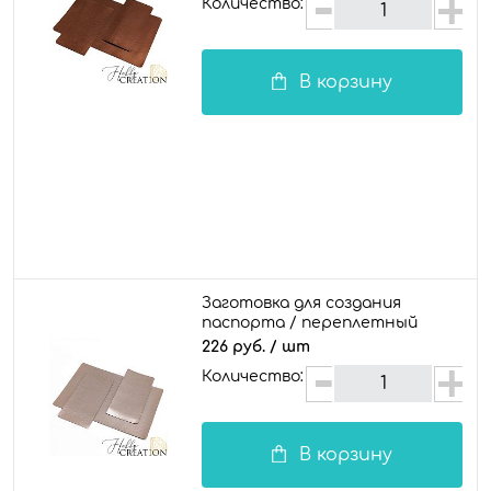
Количество:
В корзину
Заготовка для создания
паспорта / переплетный
кожзам глянцевый, серо-
226 руб.
/ шт
розовый
Количество:
В корзину