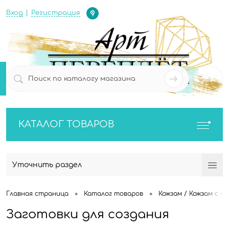
Определение
Вход
Регистрация
0
0
КАТАЛОГ ТОВАРОВ
Уточнить раздел
•
•
Главная страница
Каталог товаров
Кожзам / Кожзам с п
Заготовки для создания