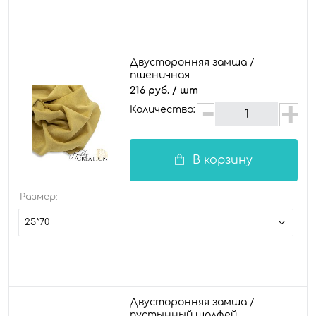
Двусторонняя замша /
пшеничная
216 руб.
/ шт
Количество:
В корзину
Размер:
25*70
Двусторонняя замша /
пустынный шалфей