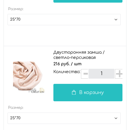
Размер:
25*70
Двусторонняя замша /
светло-персиковая
216 руб.
/ шт
Количество:
В корзину
Размер:
25*70