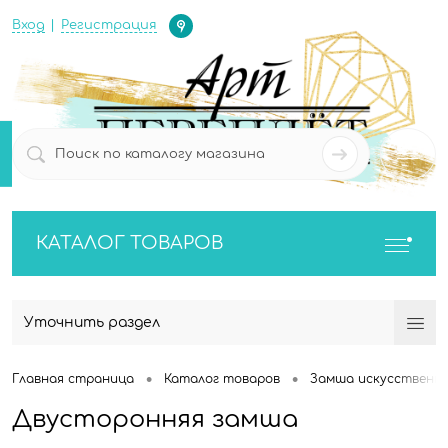
Определение
Вход
Регистрация
0
0
КАТАЛОГ ТОВАРОВ
Уточнить раздел
•
•
Главная страница
Каталог товаров
Замша искусственн
Двусторонняя замша