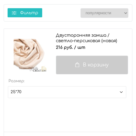
Фильтр
Двусторонняя замша /
светло-персиковая (новая)
216 руб.
/ шт
В корзину
Размер:
25*70