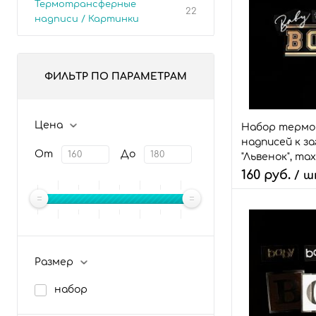
Термотрансферные
22
надписи / Картинки
ФИЛЬТР ПО ПАРАМЕТРАМ
Цена
Набор терм
надписей к з
От
До
"Львенок", max
160 руб.
/ 
Количество:
В 
Размер
Быстрый зака
набор
В избранное