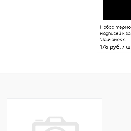
В избранное
Размер:
набор
Набор терм
надписей к з
"Зайчонок с
прямоугольник
175 руб.
/ 
Количество:
В 
Быстрый зака
В избранное
Размер:
набор