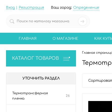
Вход
Регистрация
Ваш город:
Определение
ГЛАВНАЯ
О МАГАЗИНЕ
КАК КУП
Главная страниц
КАТАЛОГ ТОВАРОВ
Термотр
УТОЧНИТЬ РАЗДЕЛ
Сортироват
Термотрансферная
26
пленка