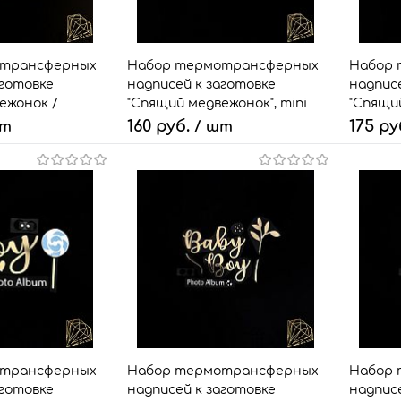
Размер:
Размер:
набор
набор
отрансферных
Набор термотрансферных
Набор 
аготовке
надписей к заготовке
надписе
ежонок /
"Спящий медвежонок", mini
"Спящий
160 руб.
175 ру
шт
/ шт
Количество:
Количе
корзину
В корзину
з
Сравнить
Быстрый заказ
Сравнить
Быстр
6 шт.
В избранное
13 шт.
В изб
Размер:
Размер:
набор
набор
отрансферных
Набор термотрансферных
Набор 
аготовке
надписей к заготовке
надписе