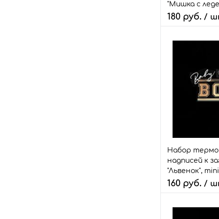
"Мишка с леде
180 руб.
/ 
Количество:
В 
Быстрый зака
В избранное
Размер:
набор
Набор терм
надписей к з
"Львенок", mini
160 руб.
/ 
Количество: