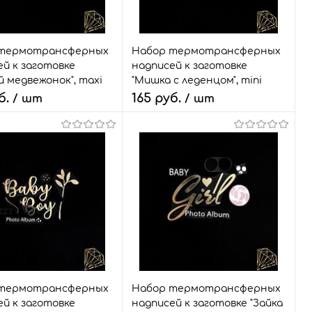
Размер:
набор
термотрансферных
Набор термотрансферных
й к заготовке
надписей к заготовке
 медвежонок", maxi
"Мишка с леденцом", mini
б.
165 руб.
/ шт
/ шт
ство:
Количество:
В корзину
В корзину
ый заказ
Сравнить
Быстрый заказ
Сравнить
ранное
6 шт.
В избранное
7 шт.
Размер:
набор
термотрансферных
Набор термотрансферных
й к заготовке
надписей к заготовке "Зайка