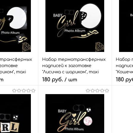
корзину
В корзину
з
Сравнить
Быстрый заказ
Сравнить
Быстр
6 шт.
В избранное
7 шт.
В изб
Размер:
Размер:
набор
набор
отрансферных
Набор термотрансферных
Набор 
аготовке
надписей к заготовке
надписе
риком", maxi
"Лисичка с шариком", maxi
"Кошечк
180 руб.
180 ру
шт
/ шт
Количество:
Количе
корзину
В корзину
з
Сравнить
Быстрый заказ
Сравнить
Быстр