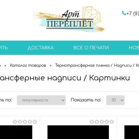
+7 (9
ИТЬ
ДОСТАВКА
ВСЕ О ПЕЧАТИ
НО
•
•
а
Каталог товаров
Термотрансферная пленка / Надписи / 
ансферные надписи / Картинки
ь по:
Показать по: