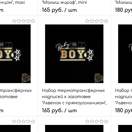
нцом", maxi
"Малыш жираф", mini
"Малыш 
165 руб.
180 ру
шт
/ шт
Количество:
Количе
корзину
В корзину
з
Сравнить
Быстрый заказ
Сравнить
Быстр
11 шт.
В избранное
1 шт.
В изб
Размер:
Размер:
набор
набор
отрансферных
Набор термотрансферных
Набор 
аготовке
надписей к заготовке
надписе
"Львенок с прямоугольником",
"Львено
mini
maxi
165 руб.
180 ру
шт
/ шт
Количество:
Количе