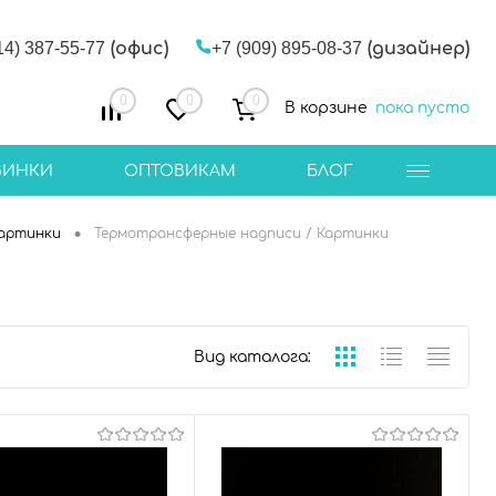
14) 387-55-77
(офис)
+7 (909) 895-08-37
(дизайнер)
0
0
0
В корзине
пока пусто
ВИНКИ
ОПТОВИКАМ
БЛОГ
•
Картинки
Термотрансферные надписи / Картинки
Вид каталога: