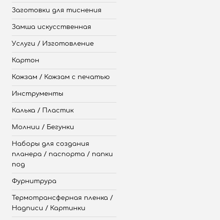
Заготовки для тиснения
Замша искусственная
Услуги / Изготовление
Картон
Кожзам / Кожзам с печатью
Инструменты
Калька / Пластик
Молнии / Бегунки
Наборы для создания
планера / паспорта / папки
под
Фурнитрура
Термотрансферная пленка /
Надписи / Картинки