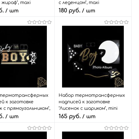
жираф", maxi
с леденцом", maxi
б.
180 руб.
/ шт
/ шт
ство:
Количество:
В корзину
В корзину
ый заказ
Сравнить
Быстрый заказ
Сравнить
ранное
9 шт.
В избранное
18 шт.
Размер:
набор
термотрансферных
Набор термотрансферных
й к заготовке
надписей к заготовке
к с прямоугольником",
"Лисенок с шариком", mini
б.
165 руб.
/ шт
/ шт
ство:
Количество: