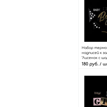
В 
Быстрый зака
В избранное
Размер:
набор
Набор терм
надписей к з
"Лисенок с ша
180 руб.
/ 
Количество:
В 
Быстрый зака