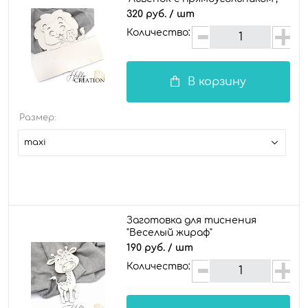
maxi
320 руб.
/ шт
Количество:
В корзину
Размер:
maxi
Заготовка для тиснения
"Веселый жираф"
190 руб.
/ шт
Количество: