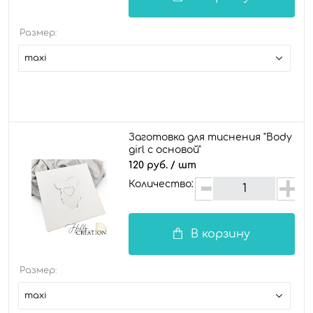
Размер:
maxi
Заготовка для тиснения "Body
girl с основой"
120 руб.
/ шт
Количество:
В корзину
Размер:
maxi