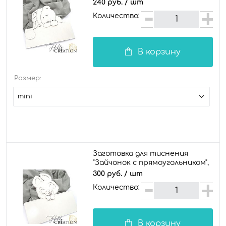
240 руб.
/ шт
Количество:
В корзину
Размер:
mini
Заготовка для тиснения
"Зайчонок с прямоугольником",
maxi
300 руб.
/ шт
Количество:
В корзину