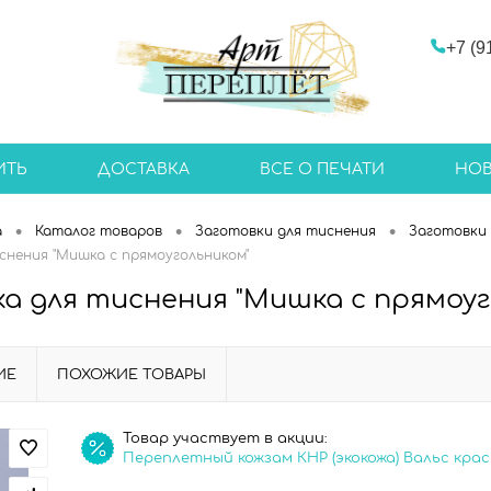
+7 (9
ИТЬ
ДОСТАВКА
ВСЕ О ПЕЧАТИ
НО
•
•
•
а
Каталог товаров
Заготовки для тиснения
Заготовки 
снения "Мишка с прямоугольником"
а для тиснения "Мишка с прямоуг
ИЕ
ПОХОЖИЕ ТОВАРЫ
Товар участвует в акции:
Переплетный кожзам КНР (экокожа) Вальс кра