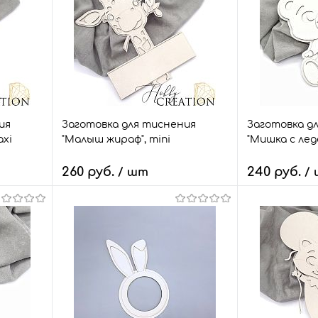
ия
Заготовка для тиснения
Заготовка д
axi
"Малыш жираф", mini
"Мишка с лед
260 руб.
240 руб.
/ шт
/
В корзину
В
внить
Быстрый заказ
Сравнить
Быстрый зак
шт.
В избранное
38 шт.
В избранное
Размер:
Размер: