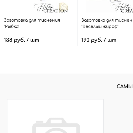
maxi
maxi
Заготовка для тиснения
Заготовка для тиснен
"Рыбка"
"Веселый жираф"
138 руб.
190 руб.
/ шт
/ шт
В корзину
В корзину
Быстрый заказ
Сравнить
Быстрый заказ
Сра
В избранное
11 шт.
В избранное
27 
САМЫ
Размер:
Размер:
mini
mini