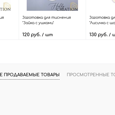
mini
maxi
ия
Заготовка для тиснения
Заготовка д
"Зайка с ушками"
"Лисичка с ша
120 руб.
130 руб.
/ шт
/ 
В корзину
В
внить
Быстрый заказ
Сравнить
Быстрый зак
шт.
В избранное
11 шт.
В избранное
Е ПРОДАВАЕМЫЕ ТОВАРЫ
ПРОСМОТРЕННЫЕ Т
Размер:
Размер:
mini
mini