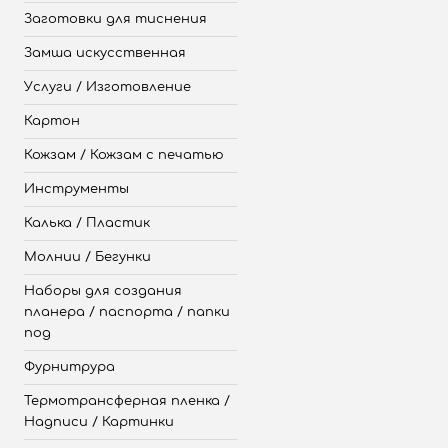
Заготовки для тиснения
Замша искусственная
Услуги / Изготовление
Картон
Кожзам / Кожзам с печатью
Инструменты
Калька / Пластик
Молнии / Бегунки
Наборы для создания
планера / паспорта / папки
под
Фурнитрура
Термотрансферная пленка /
Надписи / Картинки