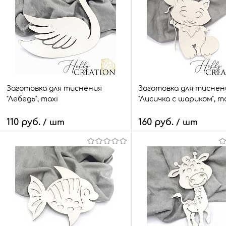
Заготовка для тиснения
Заготовка для тиснен
"Лебедь", maxi
"Лисичка с шариком", m
110 руб.
160 руб.
/ шт
/ шт
В корзину
В корзину
Быстрый заказ
Сравнить
Быстрый заказ
Сра
В избранное
6 шт.
В избранное
15 
Размер:
Размер: