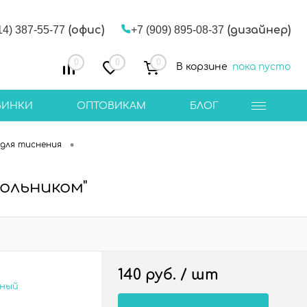
14) 387-55-77
(офис)
+7 (909) 895-08-37
(дизайнер)
0
0
0
В корзине
пока пусто
ВИНКИ
ОПТОВИКАМ
БЛОГ
•
для тиснения
ольником"
140 руб.
/ шт
сный