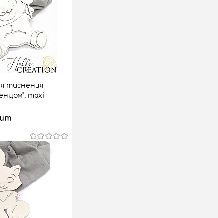
ля тиснения
енцом", maxi
 шт
 корзину
аз
Сравнить
21 шт.