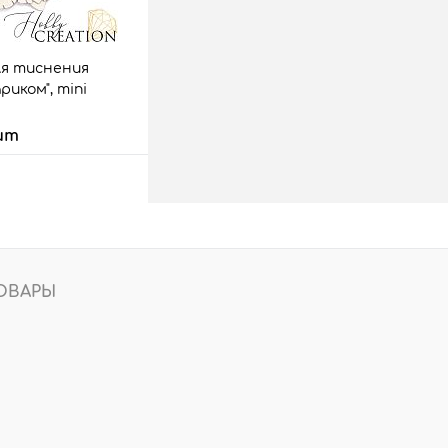
ля тиснения
риком", mini
шт
 корзину
аз
Сравнить
5 шт.
ОВАРЫ