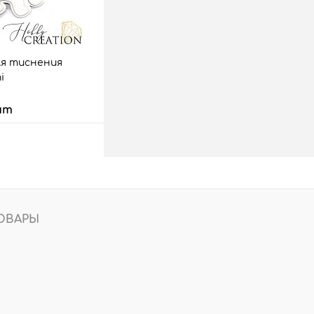
ля тиснения
i
шт
 корзину
аз
Сравнить
16 шт.
ОВАРЫ