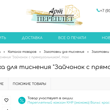
+7 (9
ИТЬ
ДОСТАВКА
ВСЕ О ПЕЧАТИ
НО
•
•
•
а
Каталог товаров
Заготовки для тиснения
Заготовки 
нения "Зайчонок с прямоугольником", maxi
а для тиснения "Зайчонок с прямо
ИЕ
ПОХОЖИЕ ТОВАРЫ
Товар участвует в акции:
Переплетный кожзам КНР (экокожа) Вальс кра