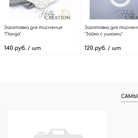
mini
mini
Заготовка для тиснения
Заготовка для тиснен
"Панда"
"Зайка с ушками"
140 руб.
120 руб.
/ шт
/ шт
В корзину
В корзину
Быстрый заказ
Сравнить
Быстрый заказ
Сра
В избранное
25 шт.
В избранное
11 
САМЫ
Размер:
Размер:
maxi
mini