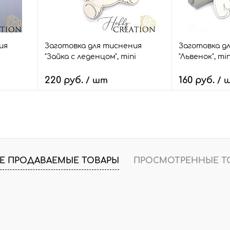
maxi
maxi
ия
Заготовка для тиснения
Заготовка д
"Зайка с леденцом", mini
"Львенок", min
220 руб.
160 руб.
/ шт
/ 
В корзину
В
внить
Быстрый заказ
Сравнить
Быстрый зак
шт.
В избранное
24 шт.
В избранное
Е ПРОДАВАЕМЫЕ ТОВАРЫ
ПРОСМОТРЕННЫЕ Т
Размер:
Размер:
mini
mini