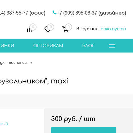
14) 387-55-77
(офис)
+7 (909) 895-08-37
(дизайнер)
0
0
0
В корзине
пока пусто
ВИНКИ
ОПТОВИКАМ
БЛОГ
•
для тиснения
угольником", maxi
300 руб.
/ шт
сный