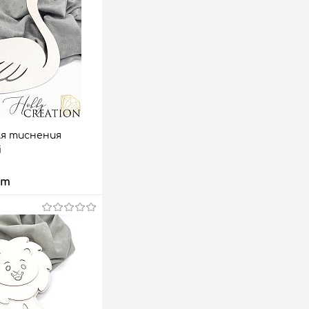
ля тиснения
i
шт
 корзину
аз
Сравнить
6 шт.