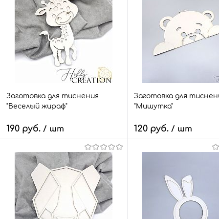
Заготовка для тиснения
Заготовка для тиснен
"Веселый жираф"
"Мишутка"
190 руб.
120 руб.
/ шт
/ шт
В корзину
В корзину
Быстрый заказ
Сравнить
Быстрый заказ
Сра
В избранное
27 шт.
В избранное
8 ш
Размер:
Размер: