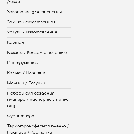
Декор
Заготовки для тиснения
Замша искусственная
Услуги / Изготовление
Картон
Кожзам / Кожзам с печатью
Инструменты
Калька / Пластик
Молнии / Бегунки
Наборы для создания
планера / паспорта / папки
под
Фурнитрура
Термотрансферная пленка /
Надписи / Картинки