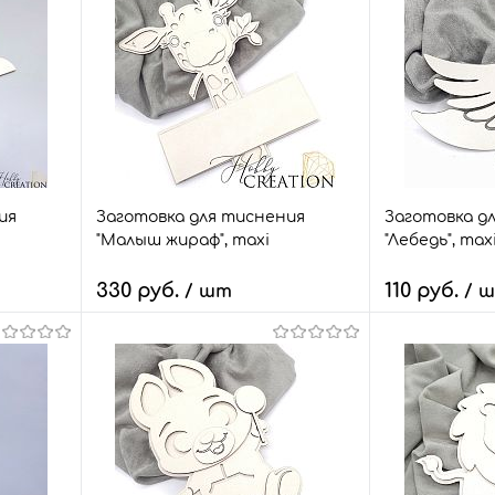
ия
Заготовка для тиснения
Заготовка д
"Малыш жираф", maxi
"Лебедь", max
330 руб.
110 руб.
/ шт
/ 
В корзину
В
внить
Быстрый заказ
Сравнить
Быстрый зак
т.
В избранное
19 шт.
В избранное
Размер:
Размер: