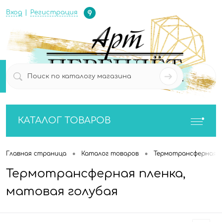
Определение
Вход
Регистрация
0
0
КАТАЛОГ ТОВАРОВ
•
•
Главная страница
Каталог товаров
Термотрансферная п
Термотрансферная пленка,
матовая голубая