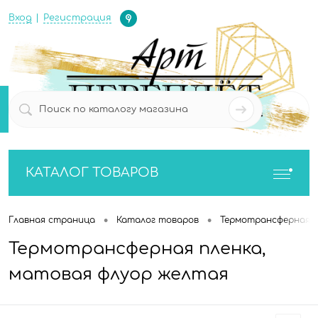
Определение
Вход
Регистрация
0
0
КАТАЛОГ ТОВАРОВ
•
•
Главная страница
Каталог товаров
Термотрансферная п
Термотрансферная пленка,
матовая флуор желтая