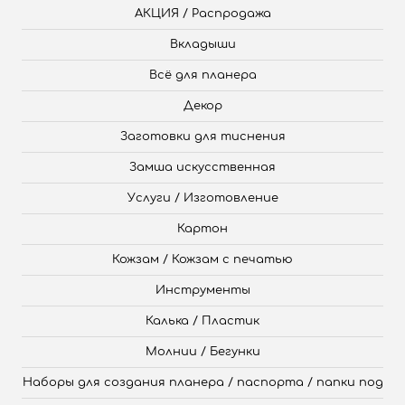
АКЦИЯ / Распродажа
Вкладыши
Всё для планера
Декор
Заготовки для тиснения
Замша искусственная
Услуги / Изготовление
Картон
Кожзам / Кожзам с печатью
Инструменты
Калька / Пластик
Молнии / Бегунки
Наборы для создания планера / паспорта / папки под