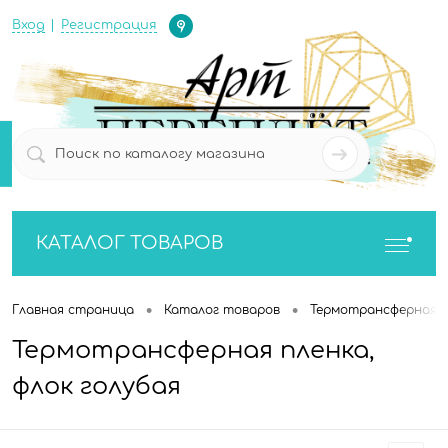
Определение
Вход
Регистрация
0
0
КАТАЛОГ ТОВАРОВ
•
•
Главная страница
Каталог товаров
Термотрансферная п
Термотрансферная пленка,
флок голубая