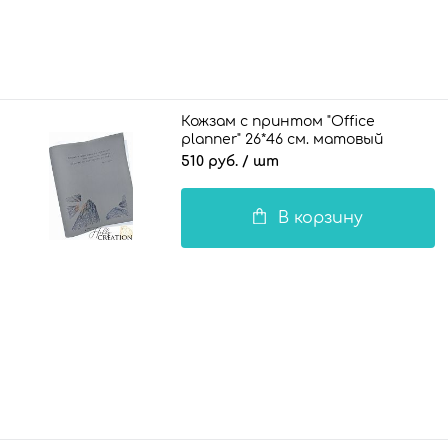
Кожзам с принтом "Office
planner" 26*46 см. матовый
однотонный, серый
510 руб.
/ шт
В корзину