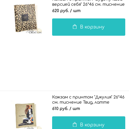
версией себя" 26*46 см. тиснение
Шарм, бежево-персиковый
620 руб.
/ шт
В корзину
Кожзам с принтом "Джулия" 26*46
см. тиснение Твид, латте
610 руб.
/ шт
В корзину