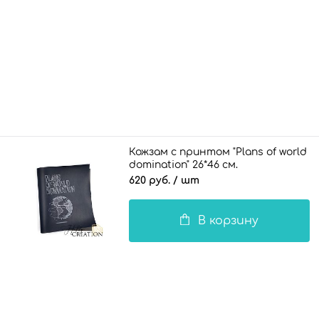
Кожзам с принтом "Plans of world
domination" 26*46 см.
полуглянцевый Гая, темно-синий
620 руб.
/ шт
В корзину