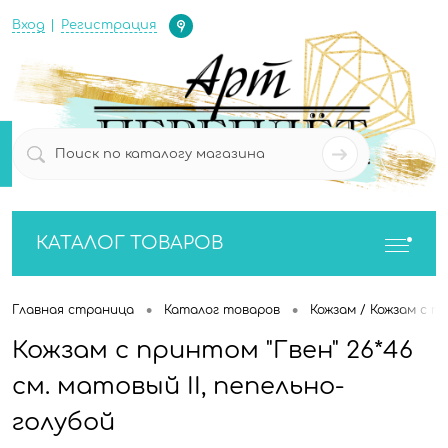
Определение
Вход
Регистрация
0
0
КАТАЛОГ ТОВАРОВ
•
•
Главная страница
Каталог товаров
Кожзам / Кожзам с п
Кожзам с принтом "Гвен" 26*46
см. матовый II, пепельно-
голубой