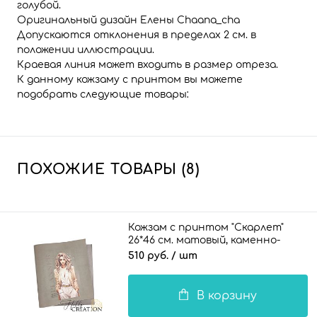
голубой.
Оригинальный дизайн Елены Chaana_cha
Допускаются отклонения в пределах 2 см. в
положении иллюстрации.
Краевая линия может входить в размер отреза.
К данному кожзаму с принтом вы можете
подобрать следующие товары:
ПОХОЖИЕ ТОВАРЫ (8)
Кожзам с принтом "Скарлет"
26*46 см. матовый, каменно-
серый
510 руб.
/ шт
В корзину