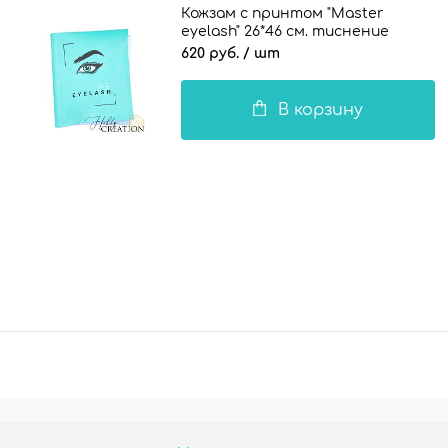
Кожзам с принтом "Master
eyelash" 26*46 см. тиснение
жатая кожа, бирюзовый
620 руб.
/ шт
В корзину