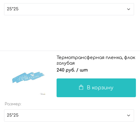
25*25
Термотрансферная пленка, флок
голубая
240 руб.
/ шт
В корзину
Размер:
25*25