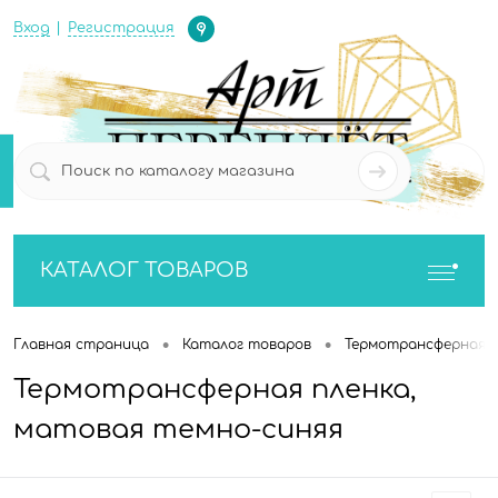
Определение
Вход
Регистрация
0
0
КАТАЛОГ ТОВАРОВ
•
•
Главная страница
Каталог товаров
Термотрансферная п
Термотрансферная пленка,
матовая темно-синяя