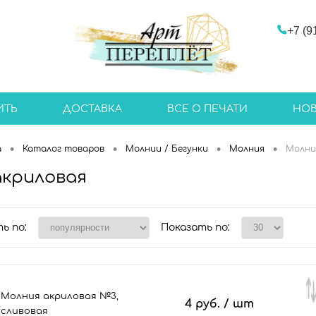
+7 (9
ИТЬ
ДОСТАВКА
ВСЕ О ПЕЧАТИ
НО
•
•
•
•
а
Каталог товаров
Молнии / Бегунки
Молния
Молни
акриловая
ь по:
Показать по:
Молния акриловая №3,
4 руб.
/ шт
сливовая