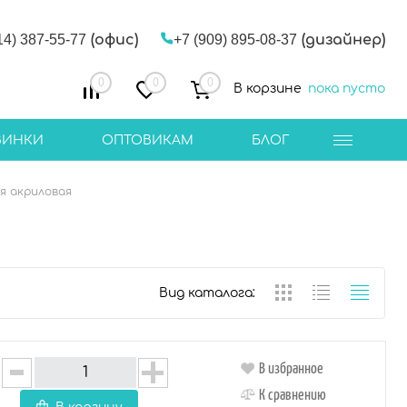
14) 387-55-77
(офис)
+7 (909) 895-08-37
(дизайнер)
0
0
0
В корзине
пока пусто
ВИНКИ
ОПТОВИКАМ
БЛОГ
я акриловая
Вид каталога:
В избранное
К сравнению