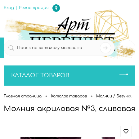
Определение
Вход
Регистрация
0
0
КАТАЛОГ ТОВАРОВ
•
•
•
Главная страница
Каталог товаров
Молнии / Бегунки
Молния акриловая №3, сливовая