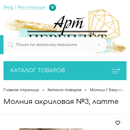
Определение
Вход
Регистрация
0
0
КАТАЛОГ ТОВАРОВ
•
•
•
Главная страница
Каталог товаров
Молнии / Бегунки
Молния акриловая №3, латте