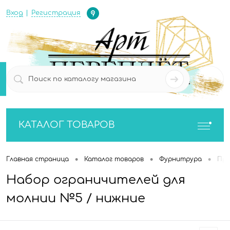
Определение
Вход
Регистрация
0
0
КАТАЛОГ ТОВАРОВ
•
•
•
Главная страница
Каталог товаров
Фурнитрура
Про
Набор ограничителей для
молнии №5 / нижние