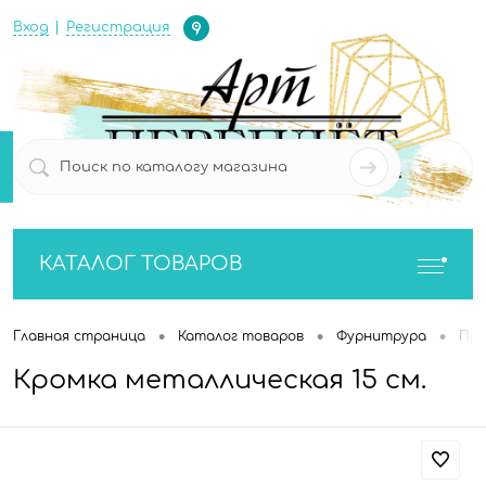
Определение
Вход
Регистрация
0
0
КАТАЛОГ ТОВАРОВ
•
•
•
Главная страница
Каталог товаров
Фурнитрура
Про
Кромка металлическая 15 см.