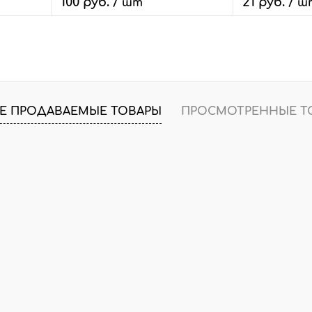
100 руб.
21 руб.
/ шт
/ ш
В корзину
В
внить
Быстрый заказ
Сравнить
Быстрый зак
 шт.
В избранное
227 шт.
В избранное
Е ПРОДАВАЕМЫЕ ТОВАРЫ
ПРОСМОТРЕННЫЕ Т
Цвет
Цвет
розовое золото
розовое золо
о
черный металл
серебро
золото
красное золото