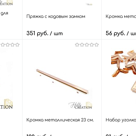
 для
Пряжка с кодовым замком
Кромка метал
351 руб.
56 руб.
/ шт
/ 
В корзину
В
внить
Быстрый заказ
Сравнить
Быстрый зак
 шт.
В избранное
3 шт.
В избранное
Цвет
Цвет
серебро
розовое золо
о
черный мета
Кромка металлическая 23 см.
Набор уголко
золото