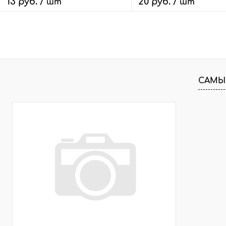
13 руб.
20 руб.
/ шт
/ шт
В корзину
В корзину
Быстрый заказ
Сравнить
Быстрый заказ
Сра
В избранное
827 шт.
В избранное
122
САМЫ
Цвет
Цвет
розовое золото
розовое золото
черный металл
серебро
черный металл
серебр
золото
золото