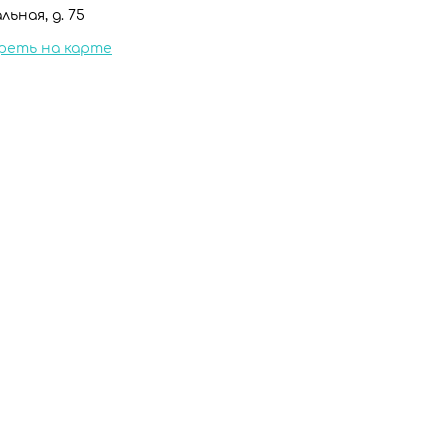
льная, д. 75
реть на карте