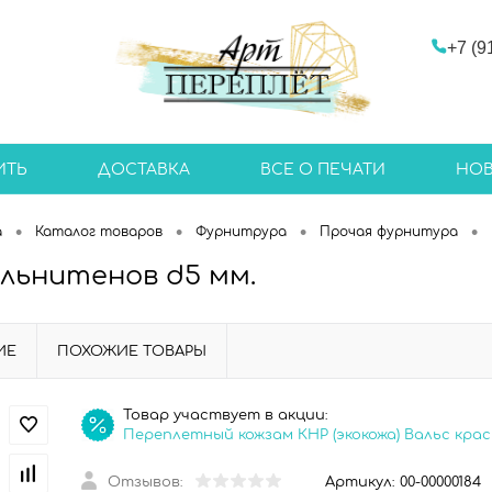
+7 (9
ИТЬ
ДОСТАВКА
ВСЕ О ПЕЧАТИ
НО
•
•
•
•
а
Каталог товаров
Фурнитрура
Прочая фурнитура
льнитенов d5 мм.
ИЕ
ПОХОЖИЕ ТОВАРЫ
Товар участвует в акции:
Переплетный кожзам КНР (экокожа) Вальс кра
Отзывов:
Артикул:
00-00000184