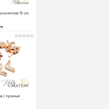
лическая 15 см.
шт
 корзину
аз
Сравнить
258 шт.
то
лл
серебро
в / прямые