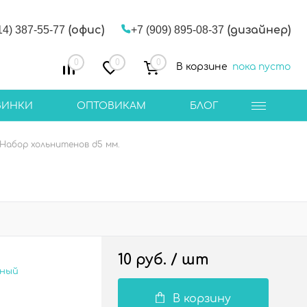
14) 387-55-77
(офис)
+7 (909) 895-08-37
(дизайнер)
0
0
0
В корзине
пока пусто
ВИНКИ
ОПТОВИКАМ
БЛОГ
Набор хольнитенов d5 мм.
10 руб.
/ шт
сный
В корзину