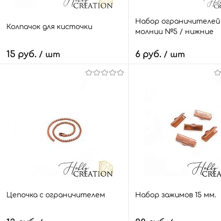
Набор ограничителей
Колпачок для кисточки
молнии №5 / нижние
15 руб.
6 руб.
/ шт
/ шт
В корзину
В корзину
Быстрый заказ
Сравнить
Быстрый заказ
Сра
В избранное
669 шт.
В избранное
223
Цвет
Цвет
розовое золото
розовое золото
черный металл
серебро
черный металл
серебр
Цепочка с ограничителем
Набор зажимов 15 мм.
золото
золото