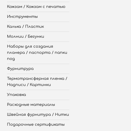
Кожзам / Кожзам с печатью
Инструменты
Калька / Пластик
Молнии / Бегунки
Наборы для создания
планера / паспорта / папки
под
Фурнитрура
Термотрансферная пленка /
Надписи / Картинки
Упаковка
Расходные материалы
Швейная фурнитура / Нитки
Подарочные сертификаты