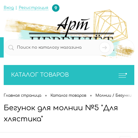
Определение
Вход
Регистрация
0
0
КАТАЛОГ ТОВАРОВ
•
•
•
Главная страница
Каталог товаров
Молнии / Бегунки
Бегунок для молнии №5 "Для
хлястика"