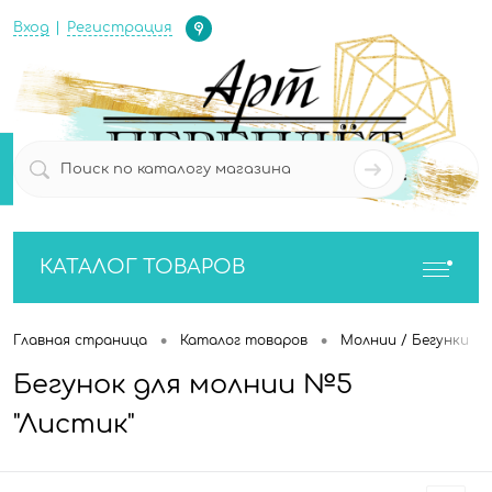
Определение
Вход
Регистрация
0
0
КАТАЛОГ ТОВАРОВ
•
•
•
Главная страница
Каталог товаров
Молнии / Бегунки
Бегунок для молнии №5
"Листик"