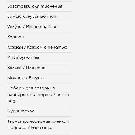
Заготовки для тиснения
Замша искусственная
Услуги / Изготовление
Картон
Кожзам / Кожзам с печатью
Инструменты
Калька / Пластик
Молнии / Бегунки
Наборы для создания
планера / паспорта / папки
под
Фурнитрура
Термотрансферная пленка /
Надписи / Картинки