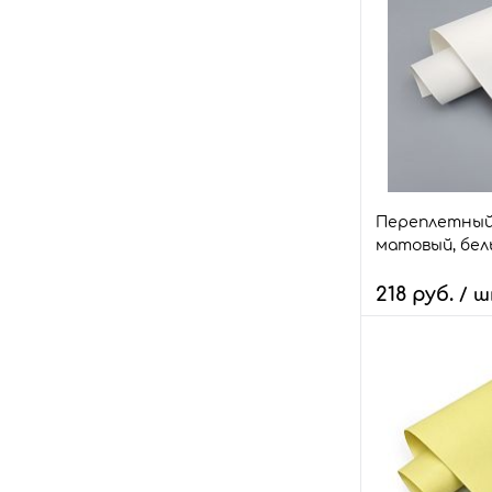
В 
Быстрый зака
В избранное
Размер:
18*28
Переплетный
матовый, бел
218 руб.
/ 
Количество:
В 
Быстрый зака