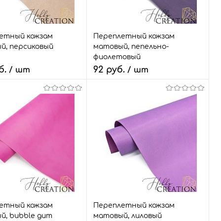
18*28
етный кожзам
Переплетный кожзам
й, персиковый
матовый, пепельно-
фиолетовый
б.
92 руб.
/ шт
/ шт
ство:
Количество:
В корзину
В корзину
ый заказ
Сравнить
Быстрый заказ
Сравнить
ранное
34 шт.
В избранное
19 шт.
Размер:
18*28
етный кожзам
Переплетный кожзам
й, bubble gum
матовый, лиловый