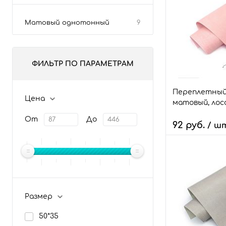
Матовый однотонный
9
ФИЛЬТР ПО ПАРАМЕТРАМ
Переплетный
Цена
матовый, лос
От
До
92 руб.
/ ш
Количество:
В 
Размер
Быстрый зака
50*35
В избранное