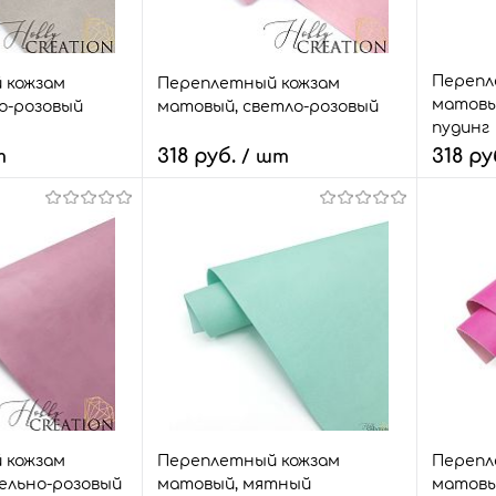
Размер:
Размер:
18*28
18*28
Перепл
 кожзам
Переплетный кожзам
матовы
о-розовый
матовый, светло-розовый
пудинг
318 руб.
318 ру
т
/ шт
Количество:
Количе
корзину
В корзину
з
Сравнить
Быстрый заказ
Сравнить
Быстр
2 шт.
В избранное
48 шт.
В изб
Размер:
Размер:
50*35
50*35
 кожзам
Переплетный кожзам
Перепл
ельно-розовый
матовый, мятный
матовы