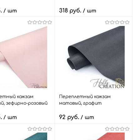
б.
318 руб.
/ шт
/ шт
ство:
Количество:
В корзину
В корзину
ый заказ
Сравнить
Быстрый заказ
Сравнить
ранное
3 шт.
В избранное
15 шт.
Размер:
50*35
етный кожзам
Переплетный кожзам
й, зефирно-розовый
матовый, графит
б.
92 руб.
/ шт
/ шт
ство:
Количество: