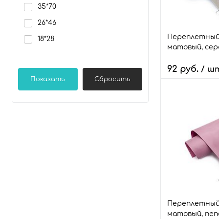
35*70
Размер:
26*46
18*28
Переплетный
18*28
матовый, сер
92 руб.
/ ш
Показать
Сбросить
Количество:
В 
Быстрый зака
В избранное
Размер:
18*28
Переплетный
матовый, пеп