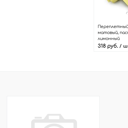
В избранное
Размер:
26*46
Переплетный
матовый, пас
лимонный
318 руб.
/ 
В 
Быстрый зака
В избранное
Размер: