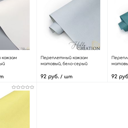
корзину
В корзину
з
Сравнить
Быстрый заказ
Сравнить
Быстр
14 шт.
В избранное
23 шт.
В изб
Размер:
Размер:
18*28
18*28
 кожзам
Переплетный кожзам
Перепл
ый
матовый, бело-серый
матовы
92 руб.
92 ру
шт
/ шт
Количество:
Количе
корзину
В корзину
з
Сравнить
Быстрый заказ
Сравнить
Быстр