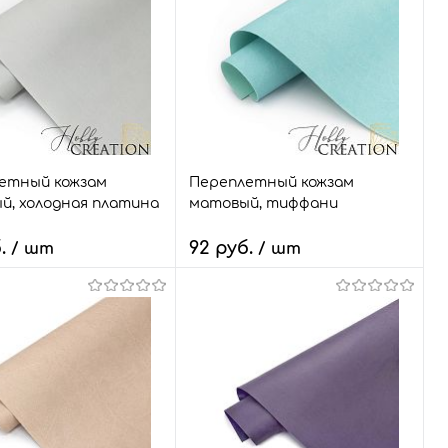
етный кожзам
Переплетный кожзам
й, холодная платина
матовый, тиффани
б.
92 руб.
/ шт
/ шт
ство:
В корзину
В корзину
Быстрый заказ
Сравнить
В избранное
Нет в
ый заказ
Сравнить
наличии
ранное
13 шт.
Размер: