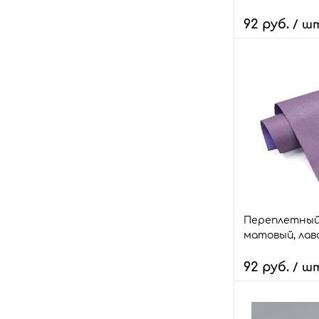
92 руб.
/ ш
Количество:
В 
Быстрый зака
В избранное
Размер:
18*28
Переплетный
матовый, лав
92 руб.
/ ш
Количество: