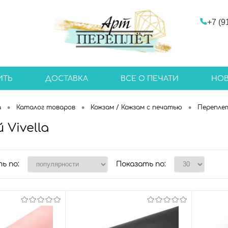
+7 (9
ИТЬ
ДОСТАВКА
ВСЕ О ПЕЧАТИ
НО
•
•
•
а
Каталог товаров
Кожзам / Кожзам с печатью
Перепле
Vivella
ь по:
Показать по: