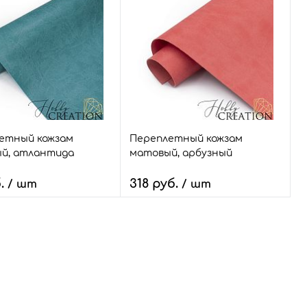
В корзину
В корзину
ый заказ
Сравнить
Быстрый заказ
Сравнить
ранное
35 шт.
В избранное
10 шт.
Размер:
18*28
етный кожзам
Переплетный кожзам
й, атлантида
матовый, арбузный
б.
318 руб.
/ шт
/ шт
ство:
Количество:
В корзину
В корзину
ый заказ
Сравнить
Быстрый заказ
Сравнить