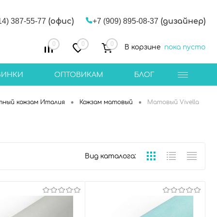
14) 387-55-77
(офис)
+7 (909) 895-08-37
(дизайнер)
0
0
0
В корзине
пока пусто
ВИНКИ
ОПТОВИКАМ
БЛОГ
•
•
тный кожзам Италия
Кожзам матовый
Матовый Vivella
Вид каталога: