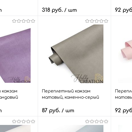
318 руб.
92 ру
т
/ шт
Количество:
Количе
корзину
В корзину
з
Сравнить
Быстрый заказ
Сравнить
Быстр
9 шт.
В избранное
47 шт.
В изб
Размер:
Размер:
50*35
18*28
 кожзам
Переплетный кожзам
Перепл
андовый
матовый, каменно-серый
матовы
87 руб.
92 ру
т
/ шт
Количество:
Количе