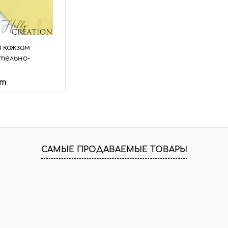
7 шт.
В избранное
20 шт.
В изб
Размер:
Размер:
18*28
18*28
 кожзам
тельно-
шт
корзину
з
Сравнить
САМЫЕ ПРОДАВАЕМЫЕ ТОВАРЫ
Нет в
наличии