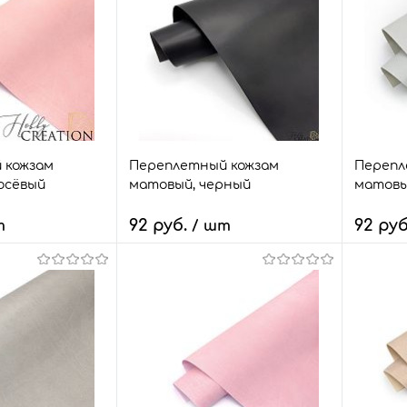
 кожзам
Переплетный кожзам
Перепл
осёвый
матовый, черный
матовы
92 руб.
92 ру
т
/ шт
Количество:
Количе
корзину
В корзину
з
Сравнить
Быстрый заказ
Сравнить
Быстр
20 шт.
В избранное
3 шт.
В изб