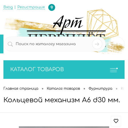
Определение
Вход
Регистрация
0
0
КАТАЛОГ ТОВАРОВ
•
•
•
Главная страница
Каталог товаров
Фурнитрура
Кол
Кольцевой механизм А6 d30 мм.