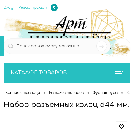
Определение
Вход
Регистрация
0
0
КАТАЛОГ ТОВАРОВ
•
•
•
Главная страница
Каталог товаров
Фурнитрура
Кол
Набор разъемных колец d44 мм.