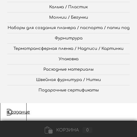
Калька / Пластик
Молнии / Бегунки
Наборы для создания планера / паспорта / папки под
Фурнитрура
Термотрансферная пленка / Надписи / Картинки
Упаковка
Расходные материалы
Швейная фурнитура / Нитки
Подарочные сертификаты
Создание
КОРЗИНА
0
сайта
,