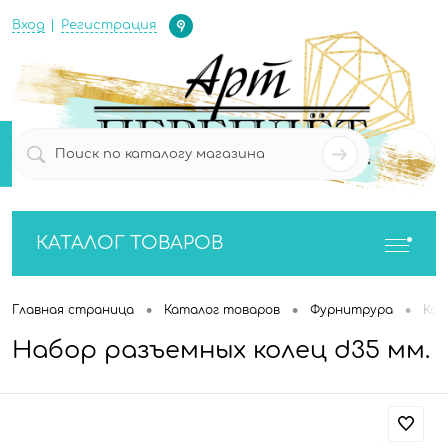
Определение
Вход
Регистрация
0
0
КАТАЛОГ ТОВАРОВ
•
•
•
Главная страница
Каталог товаров
Фурнитрура
Кол
Набор разъемных колец d35 мм.