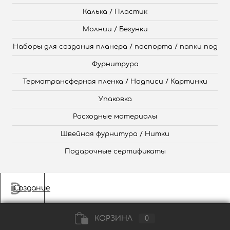
Калька / Пластик
Молнии / Бегунки
Наборы для создания планера / паспорта / папки под
Фурнитрура
Термотрансферная пленка / Надписи / Картинки
Упаковка
Расходные материалы
Швейная фурнитура / Нитки
Подарочные сертификаты
Создание
КОРЗИНА
0
сайта
,