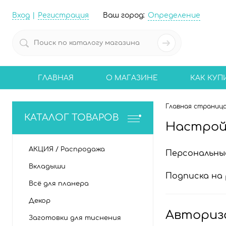
Вход
Регистрация
Ваш город:
Определение
ГЛАВНАЯ
О МАГАЗИНЕ
КАК КУП
Главная страниц
КАТАЛОГ ТОВАРОВ
Настрой
АКЦИЯ / Распродажа
Персональны
Вкладыши
Подписка на 
Всё для планера
Декор
Авториз
Заготовки для тиснения