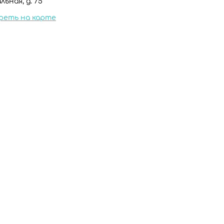
льная, д. 75
реть на карте