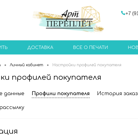
+7 (9
ИТЬ
ДОСТАВКА
ВСЕ О ПЕЧАТИ
НО
•
•
а
Личный кабинет
Настройки профилей покупателя
ки профилей покупателя
е данные
Профили покупателя
История заказ
рассылку
ация