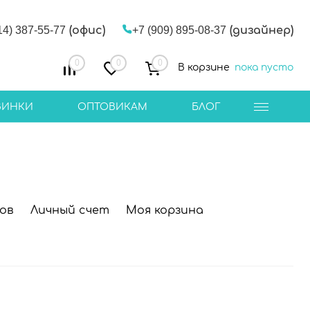
14) 387-55-77
(офис)
+7 (909) 895-08-37
(дизайнер)
0
0
0
В корзине
пока пусто
ВИНКИ
ОПТОВИКАМ
БЛОГ
ов
Личный счет
Моя корзина