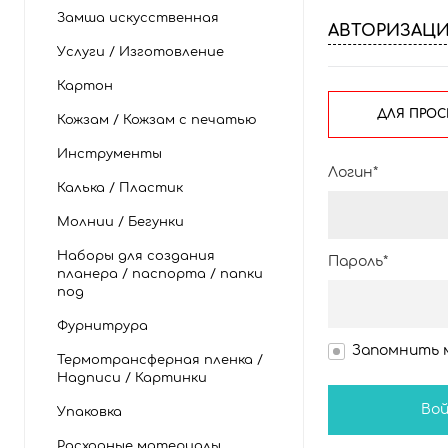
Замша искусственная
АВТОРИЗАЦ
Услуги / Изготовление
Картон
ДЛЯ ПРОС
Кожзам / Кожзам с печатью
Инструменты
Логин*
Калька / Пластик
Молнии / Бегунки
Наборы для создания
Пароль*
планера / паспорта / папки
под
Фурнитрура
Запомнить 
Термотрансферная пленка /
Надписи / Картинки
Упаковка
Расходные материалы