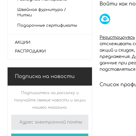
Войти как по
Швейная фурнитура /
Нитки
Подарочные сертификаты
Регистрируясь
АКЦИИ
отслеживать со
акций и скидок
РАСПРОДАЖИ
предложения. 
данные при рег
подставляться
Подписка на новости
Список проф
Подпишитесь на рассылку и
магазина
получайте свежие новости и акции
нашего магазина.