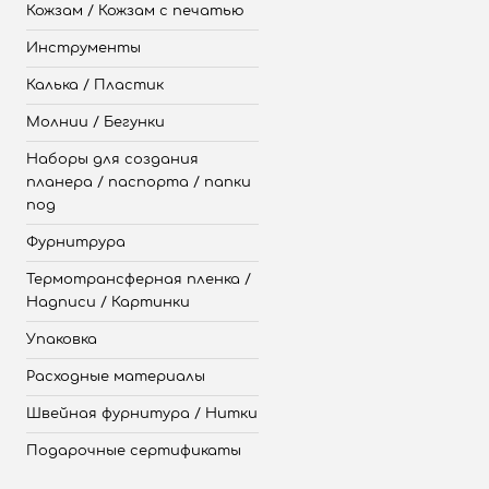
Кожзам / Кожзам с печатью
Инструменты
Калька / Пластик
Молнии / Бегунки
Наборы для создания
планера / паспорта / папки
под
Фурнитрура
Термотрансферная пленка /
Надписи / Картинки
Упаковка
Расходные материалы
Швейная фурнитура / Нитки
Подарочные сертификаты