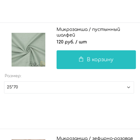
Микрозамша / пустынный
шалфей
120 руб.
/ шт
В корзину
Размер:
25*70
Микрозамша / зефирно-розовая