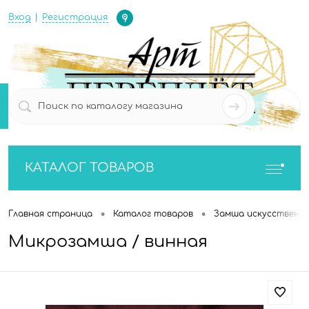
Определение
Вход
Регистрация
0
0
КАТАЛОГ ТОВАРОВ
•
•
Главная страница
Каталог товаров
Замша искусственн
Микрозамша / винная