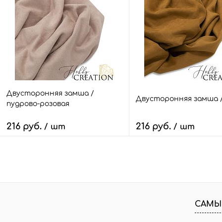
Быстрый заказ
Сравнить
Быстрый заказ
Сра
В избранное
7 шт.
В избранное
9 ш
Размер:
Размер:
25*70
25*70
Двусторонняя замша /
Двусторонняя замша /
пудрово-розовая
216 руб.
216 руб.
/ шт
/ шт
В корзину
В корзину
Быстрый заказ
Сравнить
Быстрый заказ
Сра
В избранное
14 шт.
В избранное
20 
САМЫ
Размер:
Размер: