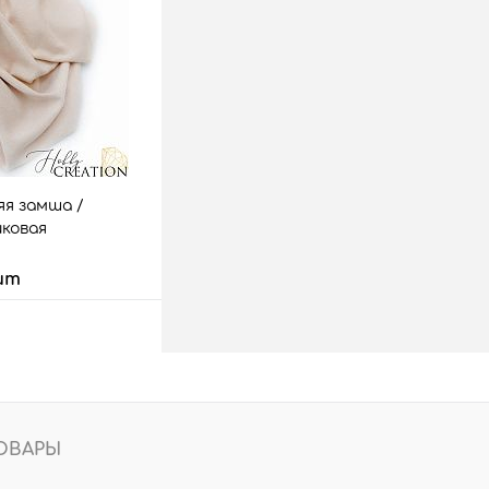
аз
Сравнить
5 шт.
я замша /
иковая
шт
 корзину
аз
Сравнить
20 шт.
ОВАРЫ