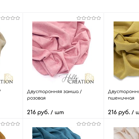
/
Двусторонняя замша /
Двустороння
розовая
пшеничная
216 руб.
216 руб.
/ шт
/ 
В корзину
В