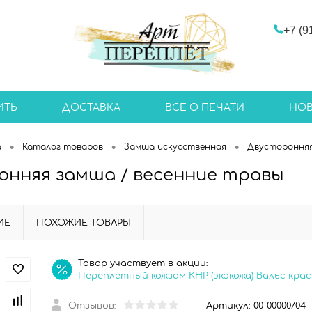
+7 (9
ИТЬ
ДОСТАВКА
ВСЕ О ПЕЧАТИ
НО
•
•
•
а
Каталог товаров
Замша искусственная
Двустороння
онняя замша / весенние травы
ИЕ
ПОХОЖИЕ ТОВАРЫ
Товар участвует в акции:
Переплетный кожзам КНР (экокожа) Вальс кра
Отзывов:
Артикул:
00-00000704