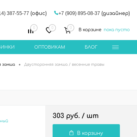
14) 387-55-77
(офис)
+7 (909) 895-08-37
(дизайнер)
0
0
0
В корзине
пока пусто
ВИНКИ
ОПТОВИКАМ
БЛОГ
•
я замша
Двусторонняя замша / весенние травы
303 руб.
/ шт
сный
В корзину