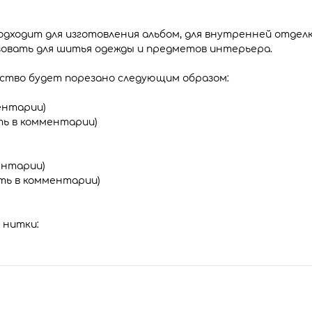
дходит для изготовления альбом, для внутренней отделк
льзовать для шитья одежды и предметов интерьера.
ество будет порезано следующим образом:
ментарии)
зать в комментарии)
ментарии)
азать в комментарии)
 нитки: