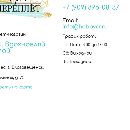
+7 (909) 895-08-37
Email:
info@hobbycr.ru
ет-магазин
График работы
. Вдохновляй.
Пн-Пт: с 8:00 до 17:00
тай
Сб: Выходной
Вс: Выходной
с: г. Благовещенск,
льная, д. 75
реть на карте