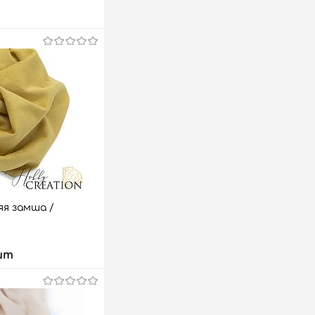
я замша /
шт
 корзину