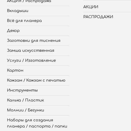
АКЦИЯ / Распродажа
АКЦИИ
Вкладыши
РАСПРОДАЖИ
Всё для планера
Декор
Заготовки для тиснения
Замша искусственная
Услуги / Изготовление
Картон
Кожзам / Кожзам с печатью
Инструменты
Калька / Пластик
Молнии / Бегунки
Наборы для создания
планера / паспорта / папки