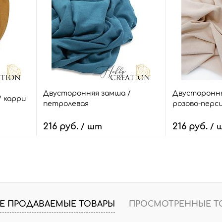
внить
Быстрый заказ
Сравнить
Быстрый зак
т.
В избранное
3 шт.
В избранное
Размер:
Размер:
25*70
25*70
Двусторонняя замша /
Двустороння
 карри
петролевая
розово-перс
216 руб.
216 руб.
/ шт
/ 
В корзину
В
внить
Быстрый заказ
Сравнить
Быстрый зак
шт.
В избранное
12 шт.
В избранное
Е ПРОДАВАЕМЫЕ ТОВАРЫ
ПРОСМОТРЕННЫЕ Т
Размер:
Размер: