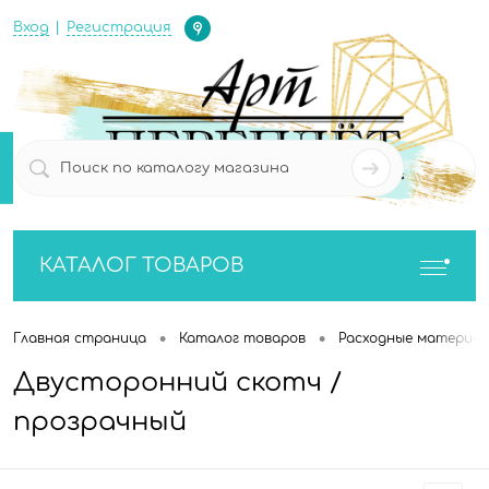
Определение
Вход
Регистрация
0
0
КАТАЛОГ ТОВАРОВ
•
•
Главная страница
Каталог товаров
Расходные материа
Двусторонний скотч /
прозрачный