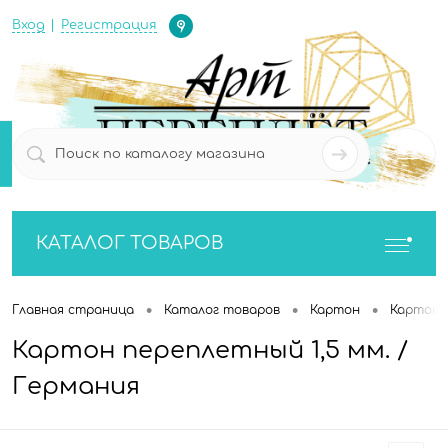
Определение
Вход
Регистрация
0
0
КАТАЛОГ ТОВАРОВ
•
•
•
Главная страница
Каталог товаров
Картон
Картон 
Картон переплетный 1,5 мм. /
Германия