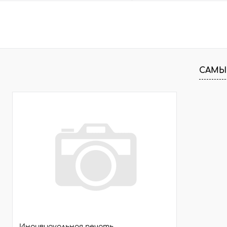
В корзину
В корзину
Быстрый заказ
Сравнить
Быстрый заказ
Сра
В избранное
1 шт.
В избранное
9 ш
САМЫ
Цвет
Размер:
белый
лавандовый
набор
Индивидуальная печать