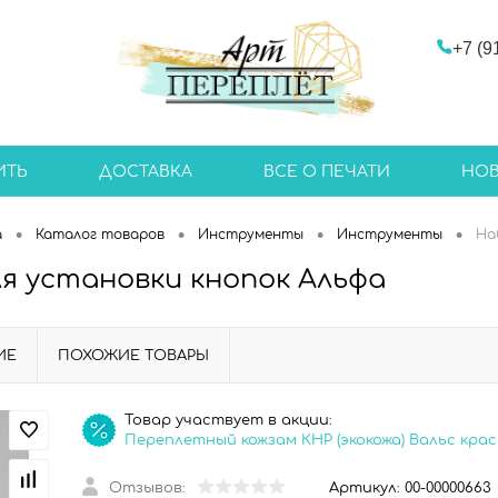
+7 (9
ИТЬ
ДОСТАВКА
ВСЕ О ПЕЧАТИ
НО
•
•
•
•
а
Каталог товаров
Инструменты
Инструменты
На
я установки кнопок Альфа
ИЕ
ПОХОЖИЕ ТОВАРЫ
Товар участвует в акции:
Переплетный кожзам КНР (экокожа) Вальс кра
Отзывов:
Артикул:
00-00000663