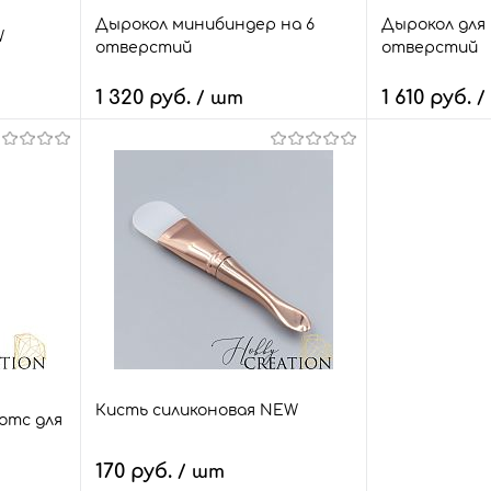
Дырокол минибиндер на 6
Дырокол для 
W
отверстий
отверстий
1 320 руб.
1 610 руб.
/ шт
/
В корзину
В
внить
Быстрый заказ
Сравнить
Быстрый зак
т.
В избранное
7 шт.
В избранное
Цвет
Цвет
розовый
белый
бирюзовый
розовый
бе
лиловый
Кисть силиконовая NEW
отс для
170 руб.
/ шт