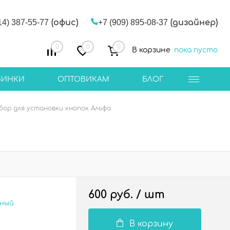
14) 387-55-77
(офис)
+7 (909) 895-08-37
(дизайнер)
0
0
0
В корзине
пока пусто
ВИНКИ
ОПТОВИКАМ
БЛОГ
бор для установки кнопок Альфа
600 руб.
/ шт
сный
В корзину