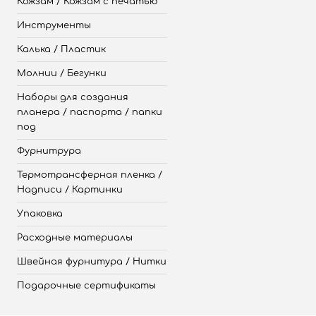
Кожзам / Кожзам с печатью
Инструменты
Калька / Пластик
Молнии / Бегунки
Наборы для создания
планера / паспорта / папки
под
Фурнитрура
Термотрансферная пленка /
Надписи / Картинки
Упаковка
Расходные материалы
Швейная фурнитура / Нитки
Подарочные сертификаты