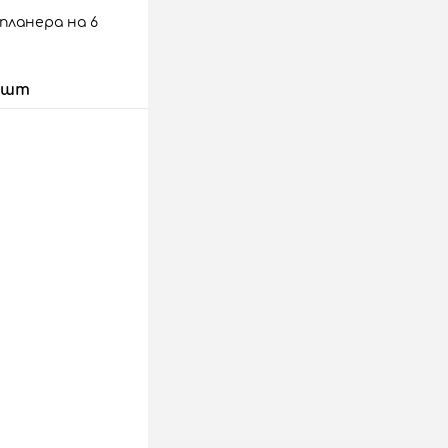
планера на 6
 шт
 корзину
аз
Сравнить
23 шт.
лый
голубой