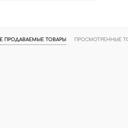
В корзину
внить
Быстрый заказ
Сравнить
т.
В избранное
Нет в наличии
Е ПРОДАВАЕМЫЕ ТОВАРЫ
ПРОСМОТРЕННЫЕ Т
Цвет
розовое золото