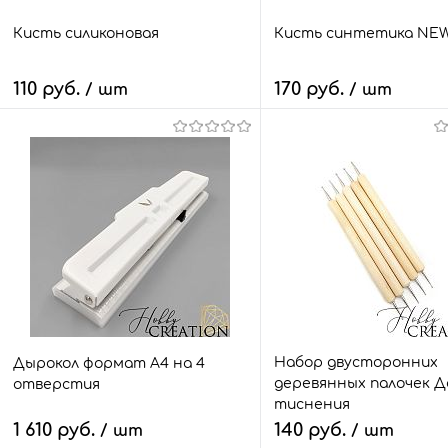
Кисть силиконовая
Кисть синтетика NE
110 руб.
170 руб.
/ шт
/ шт
В корзину
В корзину
Быстрый заказ
Сравнить
Быстрый заказ
Сра
В избранное
25 шт.
В избранное
4 ш
Цвет
Цвет
белый
желтый
черный
розовое золото
Набор двусторонних
Дырокол формат А4 на 4
деревянных палочек Д
отверстия
тиснения
1 610 руб.
140 руб.
/ шт
/ шт