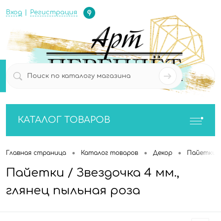
Определение
Вход
Регистрация
0
0
КАТАЛОГ ТОВАРОВ
•
•
•
Главная страница
Каталог товаров
Декор
Пайетки
Пайетки / Звездочка 4 мм.,
глянец пыльная роза