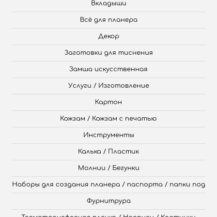
Вкладыши
Всё для планера
Декор
Заготовки для тиснения
Замша искусственная
Услуги / Изготовление
Картон
Кожзам / Кожзам с печатью
Инструменты
Калька / Пластик
Молнии / Бегунки
Наборы для создания планера / паспорта / папки под
Фурнитрура