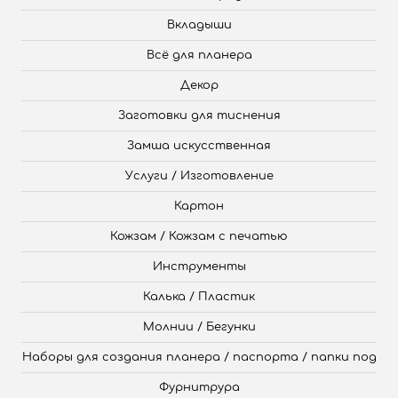
Вкладыши
Всё для планера
Декор
Заготовки для тиснения
Замша искусственная
Услуги / Изготовление
Картон
Кожзам / Кожзам с печатью
Инструменты
Калька / Пластик
Молнии / Бегунки
Наборы для создания планера / паспорта / папки под
Фурнитрура