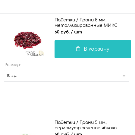
Пайетки / Грани 5 мм.,
металлизированные МИКС
винные
60 руб.
/ шт
В корзину
Размер:
10 гр.
Пайетки / Грани 5 мм.,
перламутр зеленое яблоко
60 руб.
/ шт