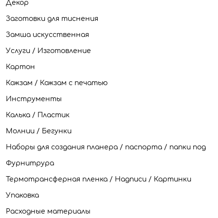
Декор
Заготовки для тиснения
Замша искусственная
Услуги / Изготовление
Картон
Кожзам / Кожзам с печатью
Инструменты
Калька / Пластик
Молнии / Бегунки
Наборы для создания планера / паспорта / папки под
Фурнитрура
Термотрансферная пленка / Надписи / Картинки
Упаковка
Расходные материалы