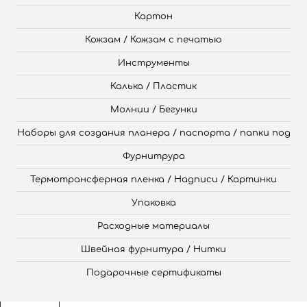
Картон
Кожзам / Кожзам с печатью
Инструменты
Калька / Пластик
Молнии / Бегунки
Наборы для создания планера / паспорта / папки под
Фурнитрура
Термотрансферная пленка / Надписи / Картинки
Упаковка
Расходные материалы
Швейная фурнитура / Нитки
Подарочные сертификаты