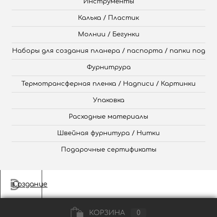
Инструменты
Калька / Пластик
Молнии / Бегунки
Наборы для создания планера / паспорта / папки под
Фурнитрура
Термотрансферная пленка / Надписи / Картинки
Упаковка
Расходные материалы
Швейная фурнитура / Нитки
Подарочные сертификаты
Создание
КОРЗИНА
0
сайта
,