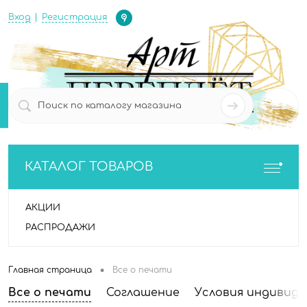
Определение
Вход
Регистрация
0
0
КАТАЛОГ ТОВАРОВ
АКЦИИ
РАСПРОДАЖИ
•
Главная страница
Все о печати
Все о печати
Соглашение
Условия индивиду