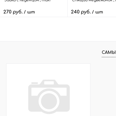
"Зайка с леденцом", maxi
"Спящий медвежонок", 
270 руб.
240 руб.
/ шт
/ шт
В корзину
В корзину
Быстрый заказ
Сравнить
Быстрый заказ
Сра
В избранное
15 шт.
В избранное
17 
САМЫ
Размер:
Размер:
maxi
mini