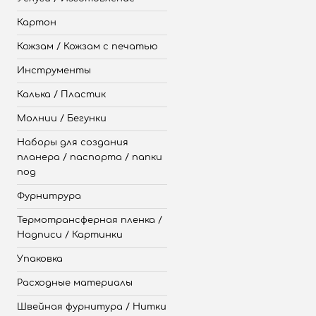
Картон
Кожзам / Кожзам с печатью
Инструменты
Калька / Пластик
Молнии / Бегунки
Наборы для создания
планера / паспорта / папки
под
Фурнитрура
Термотрансферная пленка /
Надписи / Картинки
Упаковка
Расходные материалы
Швейная фурнитура / Нитки