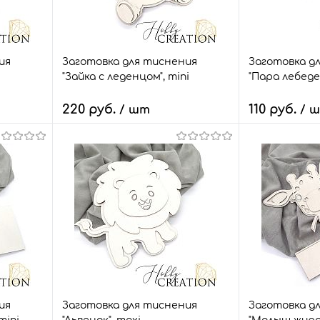
ия
Заготовка для тиснения
Заготовка д
"Зайка с леденцом", mini
"Пара лебеде
220 руб.
110 руб.
/ шт
/ 
В корзину
В
внить
Быстрый заказ
Сравнить
Быстрый зак
шт.
В избранное
24 шт.
В избранное
Размер:
Размер:
mini
mini
ия
Заготовка для тиснения
Заготовка д