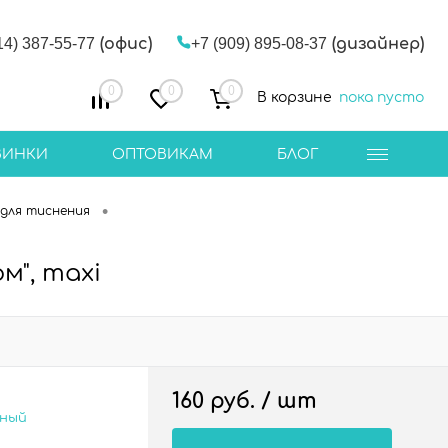
14) 387-55-77
(офис)
+7 (909) 895-08-37
(дизайнер)
0
0
0
В корзине
пока пусто
ВИНКИ
ОПТОВИКАМ
БЛОГ
•
для тиснения
м", maxi
160 руб.
/ шт
сный