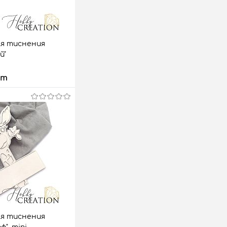
ля тиснения
й"
шт
 корзину
аз
Сравнить
11 шт.
ля тиснения