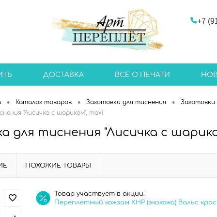
+7 (9
ИТЬ
ДОСТАВКА
ВСЕ О ПЕЧАТИ
НО
•
•
•
а
Каталог товаров
Заготовки для тиснения
Заготовки 
нения "Лисичка с шариком", maxi
а для тиснения "Лисичка с шарико
ИЕ
ПОХОЖИЕ ТОВАРЫ
Товар участвует в акции:
Переплетный кожзам КНР (экокожа) Вальс кра