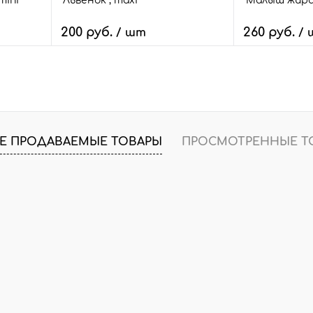
mini
"Львенок", maxi
"Малыш жираф
200 руб.
260 руб.
/ шт
/
В корзину
В
внить
Быстрый заказ
Сравнить
Быстрый зак
шт.
В избранное
20 шт.
В избранное
Е ПРОДАВАЕМЫЕ ТОВАРЫ
ПРОСМОТРЕННЫЕ Т
Размер:
Размер:
maxi
mini