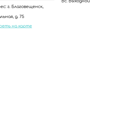
Вс: Выходной
с: г. Благовещенск,
льная, д. 75
реть на карте