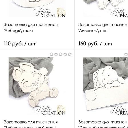
Заготовка для тиснения
Заготовка для тиснен
"Лебедь", maxi
"Львенок", mini
110 руб.
160 руб.
/ шт
/ шт
В корзину
В корзину
Быстрый заказ
Сравнить
Быстрый заказ
Сра
В избранное
6 шт.
В избранное
16 
Размер:
Размер:
maxi
mini
Заготовка для тиснения
Заготовка для тиснен