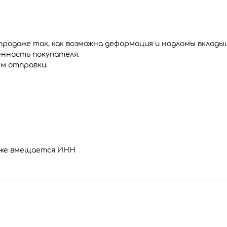
продаже так, как возможна деформация и надломы вклады
нность покупателя.
ем отправки.
так же вмещается ИНН