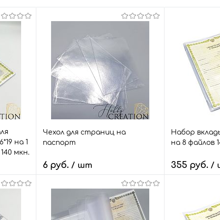
ля
Чехол для страниц на
Набор вклад
19 на 1
паспорт
на 8 файлов 1
140 мкн.
6 руб.
355 руб.
/ шт
/
В корзину
В
внить
Быстрый заказ
Сравнить
Быстрый зак