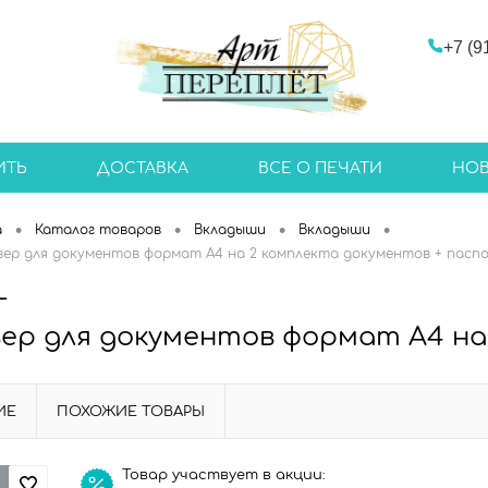
+7 (9
ИТЬ
ДОСТАВКА
ВСЕ О ПЕЧАТИ
НО
•
•
•
•
а
Каталог товаров
Вкладыши
Вкладыши
ер для документов формат А4 на 2 комплекта документов + паспор
-
ер для документов формат А4 на 
ИЕ
ПОХОЖИЕ ТОВАРЫ
Товар участвует в акции: