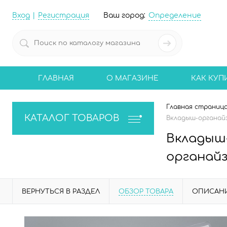
Вход
Регистрация
Ваш город:
Определение
ГЛАВНАЯ
О МАГАЗИНЕ
КАК КУП
Главная страниц
КАТАЛОГ ТОВАРОВ
Вкладыш-органайз
Вкладыш
органайз
ВЕРНУТЬСЯ В РАЗДЕЛ
ОБЗОР ТОВАРА
ОПИСАН