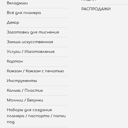
Вкладыши
РАСПРОДАЖИ
Всё для планера
Декор
Заготовки для тиснения
Замша искусственная
Услуги / Изготовление
Картон
Кожзам / Кожзам с печатью
Инструменты
Калька / Пластик
Молнии / Бегунки
Наборы для создания
планера / паспорта / папки
под