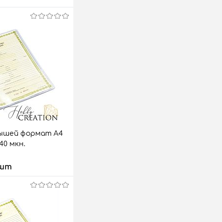
ышей формат А4
40 мкн.
 шт
 корзину
аз
Сравнить