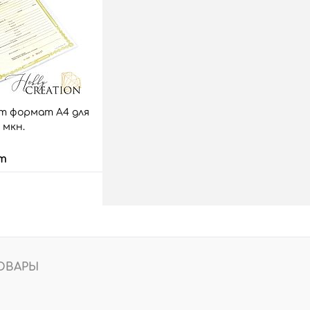
35 шт.
т формат А4 для
мплекта документов / 140 мкн.
 мкн.
т
 корзину
аз
Сравнить
33 шт.
ОВАРЫ