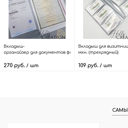
В избранное
31 шт.
В избранное
20 
Вкладыш-
Вкладыш для визитниц
органайзер для документов формат А4 на 1 комплект до
мкн. (трехрядный)
270 руб.
109 руб.
/ шт
/ шт
В корзину
В корзину
Быстрый заказ
Сравнить
Быстрый заказ
Сра
В избранное
182 шт.
В избранное
25 
САМЫ