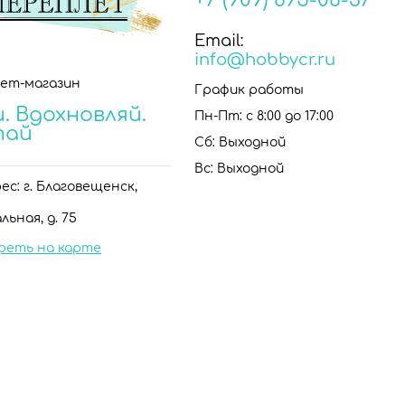
+7 (909) 895-08-37
Email:
info@hobbycr.ru
ет-магазин
График работы
. Вдохновляй.
Пн-Пт: с 8:00 до 17:00
тай
Сб: Выходной
Вс: Выходной
с: г. Благовещенск,
льная, д. 75
реть на карте