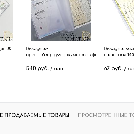
шт.
В избранное
54 шт.
В избранное
ы 100
Вкладыш-
Вкладыш лис
кументов / 140 мкн.
органайзер для документов формат А4 на 4 ко
вшивания 140
540 руб.
67 руб.
/ шт
/ ш
В корзину
В
внить
Быстрый заказ
Сравнить
Быстрый зак
шт.
В избранное
43 шт.
В избранное
Е ПРОДАВАЕМЫЕ ТОВАРЫ
ПРОСМОТРЕННЫЕ Т