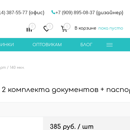
14) 387-55-77
(офис)
+7 (909) 895-08-37
(дизайнер)
0
0
0
В корзине
пока пусто
ВИНКИ
ОПТОВИКАМ
БЛОГ
т / 140 мкн.
2 комплекта документов + паспор
385 руб.
/ шт